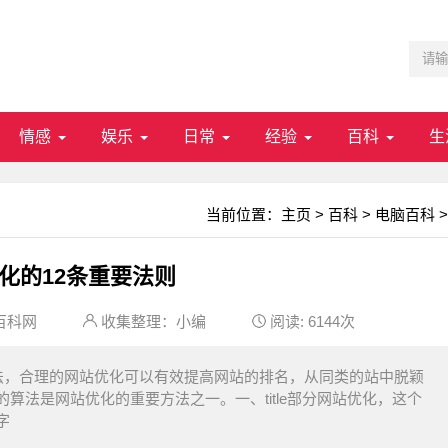
情感
娱乐
日常
经验
百科
生
当前位置：
主页
>
百科
>
电脑百科
>
化的12条重要法则
百科网
收集整理：小编
阅读:
6144次
法，合理的网站优化可以有效提高网站的排名，从同类的站中脱颖
算法是网站优化的重要方法之一。一、title部分网站优化，这个
字