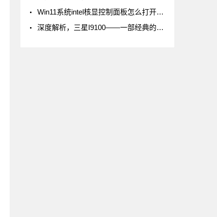
Win11系统intel核显控制面板怎么打开-打开intel核显控制面板的方法
深度解析，三星I9100——一部经典的智能手机传奇