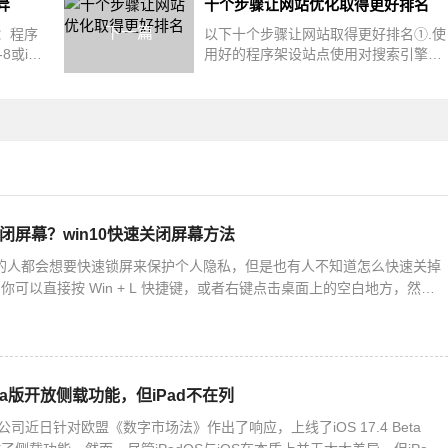
异
十个步骤让网站优化取得更好排名
下一篇
：程序
以下十个步骤让网站取得更好排名①.使
或iso
用好的程序架设站点使用对搜索引擎友
12。
好的程序架设站点，就可以省去考虑&
关闭屏幕？win10快速关闭屏幕方法
10 的人都会想要快速锁屏来保护个人隐私，但是也有人不知道怎么快速关掉
可以直接按 Win + L 快捷键，或者右键点击桌面上的空白地方，然后
。下面我们就来详细说一下 Win10 快速
 Beta版开放侧载功能，但iPad不在列
公司近日针对欧盟《数字市场法》作出了响应，上线了iOS 17.4 Beta