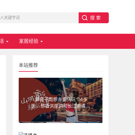
活
家居经验
本站推荐
新疆下周想去重庆玩个4-5
天，想去洪崖洞和长江索道，
武隆天坑,求一份重庆旅游攻
略！费用不要太高?