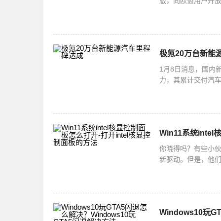
版，向欧盟用户开放了
并不支持侧载功能
极氪20万台新能
1月8日消息，国内
力，其累计交付汽车
实力，更使其持续
Win11系统int
你晓得吗？有些小伙
新驱动。但是，他
法哦！打开intel
Windows10玩