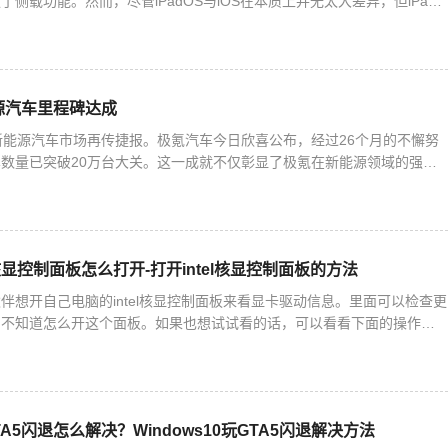
侧载功能。然而，尽管iPadOS与iOS在本质上并无太大差异，但iPad
。这意味着，安装第三方应用商店以及从第
源汽车里程碑达成
新能源汽车市场再传捷报。极氪汽车今日欣喜公布，经过26个月的不懈努
数量已突破20万台大关。这一成就不仅彰显了极氪在新能源领域的强劲
刷新着新势力品牌的最快交付纪录，同时保持着全球唯一的新能源
el核显控制面板怎么打开-打开intel核显控制面板的方法
伴想开自己电脑的intel核显控制面板来看显卡驱动信息。里面可以检查更
们不知道怎么开这个面板。如果也想试试看的话，可以看看下面的操作方
核显控制面板的方法1. 右键桌面空白处，就能打开英特
GTA5闪退怎么解决？Windows10玩GTA5闪退解决方法