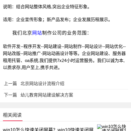
说明：结合
网站
整体风格,突出企业特征形象。
适用：企业宣传形象；新产品发布；企业发展历程展示。
我们北京
网站
制作公司的业务范围：
软件开发--程序开发--
网站
建设--
网站
制作--
网站
设计--
网站
优化--
网站
改版--
网站
推广-
网站
动画设计等等。企业
网站
建设、
服务器
租用托管、oa系统,我们提供7x24小时运营服务。我们以诚为本,
以质求存,用户至上,携手共进。
上一篇
北京网站设计流程介绍
下一篇
幼儿教育网站建设解决方案
相关阅读
win10怎么快速关闭屏幕？win10快速关闭屏