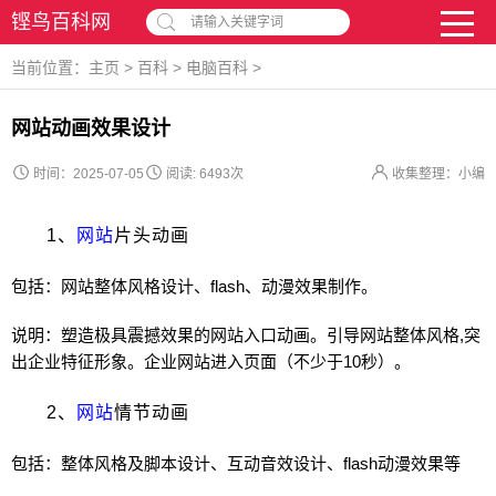
铿鸟百科网
请输入关键字词
当前位置：
主页
>
百科
>
电脑百科
>
网站动画效果设计
时间：2025-07-05
阅读:
6493次
收集整理：小编
1、
网站
片头动画
包括：
网站
整体风格设计、flash、动漫效果制作。
说明：塑造极具震撼效果的
网站
入口动画。引导
网站
整体风格,突
出企业特征形象。企业
网站
进入页面（不少于10秒）。
2、
网站
情节动画
包括：整体风格及脚本设计、互动音效设计、flash动漫效果等