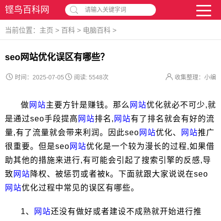
铿鸟百科网
请输入关键字词
当前位置：
主页
>
百科
>
电脑百科
>
seo网站优化误区有哪些？
时间：2025-07-05
阅读:
5548次
收集整理：小编
做
网站
主要方针是赚钱。那么
网站
优化就必不可少,就
是通过seo手段提高
网站
排名,
网站
有了排名就会有好的流
量,有了流量就会带来利润。因此seo
网站
优化、
网站
推广
很重要。但是seo
网站
优化是一个较为漫长的过程,如果借
助其他的措施来进行,有可能会引起了搜索引擎的反感,导
致
网站
降权、被惩罚或者被k。下面就跟大家说说在seo
网站
优化过程中常见的误区有哪些。
1、
网站
还没有做好或者建设不成熟就开始进行推