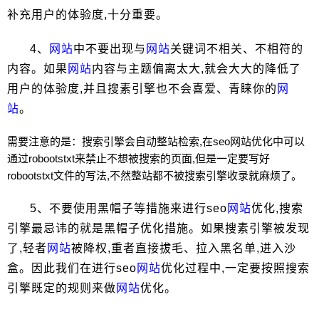
补充用户的体验度,十分重要。
4、
网站
中不要出现与
网站
关键词不相关、不相符的
内容。如果
网站
内容与主题偏离太大,就会大大的降低了
用户的体验度,并且搜素引擎也不会喜爱、青睐你的
网
站
。
需要注意的是：搜索引擎会自动整站检索,在seo
网站
优化中可以
通过robootstxt来禁止不想被搜索的页面,但是一定要写好
robootstxt文件的写法,不然整站都不被搜索引擎收录就麻烦了。
5、不要使用黑帽子等措施来进行seo
网站
优化,搜索
引擎最忌讳的就是黑帽子优化措施。如果搜素引擎被发现
了,轻者
网站
被降权,重者直接拔毛、拉入黑名单,进入沙
盒。因此我们在进行seo
网站
优化过程中,一定要按照搜索
引擎既定的规则来做
网站
优化。