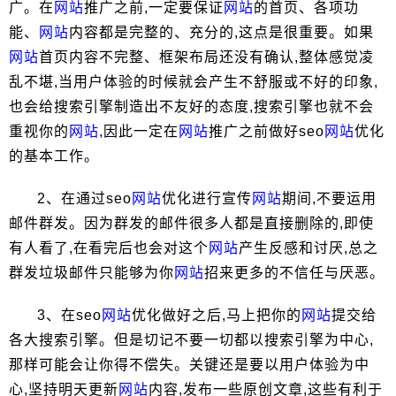
广。在
网站
推广之前,一定要保证
网站
的首页、各项功
能、
网站
内容都是完整的、充分的,这点是很重要。如果
网站
首页内容不完整、框架布局还没有确认,整体感觉凌
乱不堪,当用户体验的时候就会产生不舒服或不好的印象,
也会给搜索引擎制造出不友好的态度,搜索引擎也就不会
重视你的
网站
,因此一定在
网站
推广之前做好seo
网站
优化
的基本工作。
2、在通过seo
网站
优化进行宣传
网站
期间,不要运用
邮件群发。因为群发的邮件很多人都是直接删除的,即使
有人看了,在看完后也会对这个
网站
产生反感和讨厌,总之
群发垃圾邮件只能够为你
网站
招来更多的不信任与厌恶。
3、在seo
网站
优化做好之后,马上把你的
网站
提交给
各大搜索引擎。但是切记不要一切都以搜索引擎为中心,
那样可能会让你得不偿失。关键还是要以用户体验为中
心,坚持明天更新
网站
内容,发布一些原创文章,这些有利于