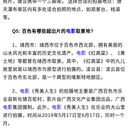
照片，建议携带一个三脚架。 选择合适的拍摄地点：德
天瀑布景区内有多处适合拍照的地点，如观景台、栈道
等。
Q5: 百色有哪些超出片的
电影
取景地?
1、靖西市：靖西市位于百色市西北部，拥有美丽的
山水风光和丰富的历史文化遗产。
电影
《红高粱》、《黄
土地》等都曾在靖西市取景。其中，《红高粱》中的九儿
故里就是以靖西市为原型进行拍摄的。凌云县：凌云县位
于百色市东北部，是一个典型的喀斯特地貌区。
2、
电影
《秀美人生》的拍摄地主要是广西百色市乐
业县新化镇百坭村，影片由广西文化产业集团出品，广西
电影
集团摄制。此外，
电影
《秀美人生》在乐业的大山里
进行拍摄，时间从2019年5月17日至6月17日，历时一个
月。