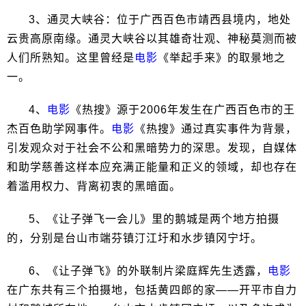
3、通灵大峡谷：位于广西百色市靖西县境内，地处
云贵高原南缘。通灵大峡谷以其雄奇壮观、神秘莫测而被
人们所熟知。这里曾经是
电影
《举起手来》的取景地之
一。
4、
电影
《热搜》源于2006年发生在广西百色市的王
杰百色助学网事件。
电影
《热搜》通过真实事件为背景，
引发观众对于社会不公和黑暗势力的深思。发现，自媒体
和助学慈善这样本应充满正能量和正义的领域，却也存在
着滥用权力、背离初衷的黑暗面。
5、《让子弹飞一会儿》里的鹅城是两个地方拍摄
的，分别是台山市端芬镇汀江圩和水步镇冈宁圩。
6、《让子弹飞》的外联制片梁庭辉先生透露，
电影
在广东共有三个拍摄地，包括黄四郎的家——开平市自力