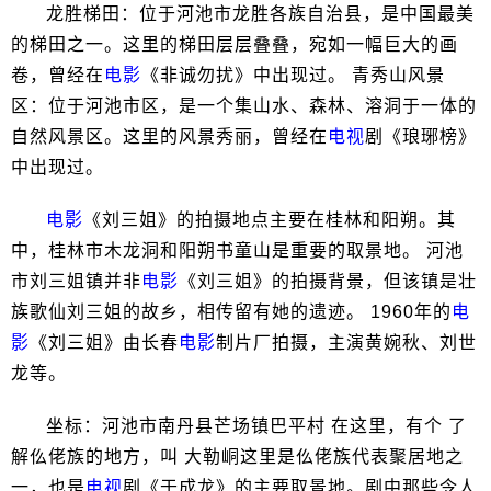
龙胜梯田：位于河池市龙胜各族自治县，是中国最美
的梯田之一。这里的梯田层层叠叠，宛如一幅巨大的画
卷，曾经在
电影
《非诚勿扰》中出现过。 青秀山风景
区：位于河池市区，是一个集山水、森林、溶洞于一体的
自然风景区。这里的风景秀丽，曾经在
电视
剧《琅琊榜》
中出现过。
电影
《刘三姐》的拍摄地点主要在桂林和阳朔。其
中，桂林市木龙洞和阳朔书童山是重要的取景地。 河池
市刘三姐镇并非
电影
《刘三姐》的拍摄背景，但该镇是壮
族歌仙刘三姐的故乡，相传留有她的遗迹。 1960年的
电
影
《刘三姐》由长春
电影
制片厂拍摄，主演黄婉秋、刘世
龙等。
坐标：河池市南丹县芒场镇巴平村 在这里，有个 了
解仫佬族的地方，叫 大勒峒这里是仫佬族代表聚居地之
一，也是
电视
剧《于成龙》的主要取景地。剧中那些令人