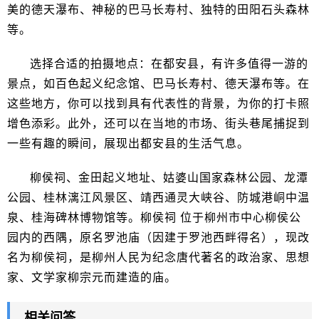
美的德天瀑布、神秘的巴马长寿村、独特的田阳石头森林
等。
选择合适的拍摄地点：在都安县，有许多值得一游的
景点，如百色起义纪念馆、巴马长寿村、德天瀑布等。在
这些地方，你可以找到具有代表性的背景，为你的打卡照
增色添彩。此外，还可以在当地的市场、街头巷尾捕捉到
一些有趣的瞬间，展现出都安县的生活气息。
柳侯祠、金田起义地址、姑婆山国家森林公园、龙潭
公园、桂林漓江风景区、靖西通灵大峡谷、防城港峒中温
泉、桂海碑林博物馆等。柳侯祠 位于柳州市中心柳侯公
园内的西隅，原名罗池庙（因建于罗池西畔得名），现改
名为柳侯祠，是柳州人民为纪念唐代著名的政治家、思想
家、文学家柳宗元而建造的庙。
相关问答