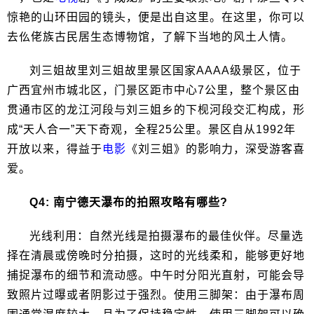
惊艳的山环田园的镜头，便是出自这里。在这里，你可以
去仫佬族古民居生态博物馆，了解下当地的风土人情。
刘三姐故里刘三姐故里景区国家AAAA级景区，位于
广西宜州市城北区，门景区距市中心7公里，整个景区由
贯通市区的龙江河段与刘三姐乡的下枧河段交汇构成，形
成“天人合一”天下奇观，全程25公里。景区自从1992年
开放以来，得益于
电影
《刘三姐》的影响力，深受游客喜
爱。
Q4: 南宁德天瀑布的拍照攻略有哪些?
光线利用：自然光线是拍摄瀑布的最佳伙伴。尽量选
择在清晨或傍晚时分拍摄，这时的光线柔和，能够更好地
捕捉瀑布的细节和流动感。中午时分阳光直射，可能会导
致照片过曝或者阴影过于强烈。使用三脚架：由于瀑布周