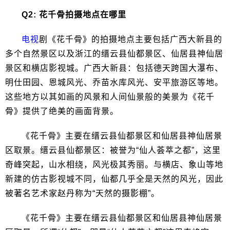
Q2: 花千骨拍摄地点在哪里
电视
剧《花千骨》的拍摄地点主要包括广西大新县的
多个自然景区以及浙江的缙云县仙都景区、仙居县神仙居
景区和横店影视城。广西大新县：包括德天跨国大瀑布、
明仕田园、恩城风光、乔苗水库风光、安平旅游区等地。
这些地方以其如画的风景和人间仙景般的美景为《花千
骨》提供了绝美的画面背景。
《花千骨》主要在缙云县仙都景区和仙居县神仙居景
区取景。缙云县仙都景区：被誉为“仙人荟萃之都”，这里
奇峰突起，山水相绕，风光极其秀丽。与横店、象山等地
新建的仿古影视城不同，仙都几乎全是天然的风光，因此
被著名艺术家赵丹称为“天然的摄影棚”。
《花千骨》主要在缙云县仙都景区和仙居县神仙居景