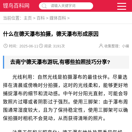
铿鸟百科网
请输入关键字词
当前位置：
主页
>
百科
>
媒体百科
>
什么在德天瀑布拍摄，德天瀑布形成原因
时间：2025-06-11
阅读:
3191次
收集整理：小编
去南宁德天瀑布游玩,有哪些拍照技巧分享?
光线利用：自然光线是拍摄瀑布的最佳伙伴。尽量选
择在清晨或傍晚时分拍摄，这时的光线柔和，能够更好地
捕捉瀑布的细节和流动感。中午时分阳光直射，可能会导
致照片过曝或者阴影过于强烈。使用三脚架：由于瀑布周
围通常湿度较大，且为了保持稳定性，使用三脚架可以确
保拍摄时相机不会晃动，从而获得清晰的照片。