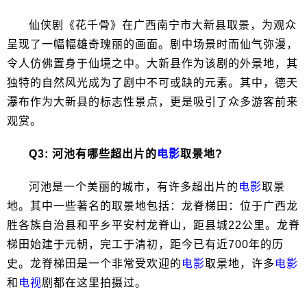
仙侠剧《花千骨》在广西南宁市大新县取景，为观众
呈现了一幅幅雄奇瑰丽的画面。剧中场景时而仙气弥漫，
令人仿佛置身于仙境之中。大新县作为该剧的外景地，其
独特的自然风光成为了剧中不可或缺的元素。其中，德天
瀑布作为大新县的标志性景点，更是吸引了众多游客前来
观赏。
Q3: 河池有哪些超出片的
电影
取景地?
河池是一个美丽的城市，有许多超出片的
电影
取景
地。其中一些著名的取景地包括：龙脊梯田：位于广西龙
胜各族自治县和平乡平安村龙脊山，距县城22公里。龙脊
梯田始建于元朝，完工于清初，距今已有近700年的历
史。龙脊梯田是一个非常受欢迎的
电影
取景地，许多
电影
和
电视
剧都在这里拍摄过。