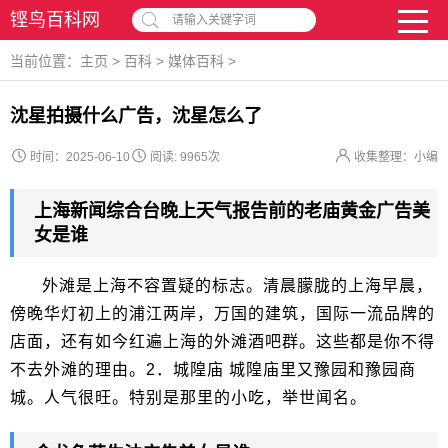
铿鸟百科网
请输入关键字词
当前位置：
主页
>
百科
>
媒体百科
>
沈星拍摄什么广告，沈星怎么了
时间：2025-06-10
阅读:
9965次
收集整理：小编
上海新闻综合台晚上天气报告前的老庙黄金广告美
女是谁
外滩是上海不容置疑的标志。清晨朦胧的上海早晨，
傍晚华灯初上的浦江两岸，万国的建筑，国际一流品牌的
店面，还有如今红遍上海的外滩酒吧群。这些都是你不得
不去外滩的理由。2．城隍庙 城隍庙里又豫园和豫园商
城。人气很旺。特别是那里的小吃，举世闻名。