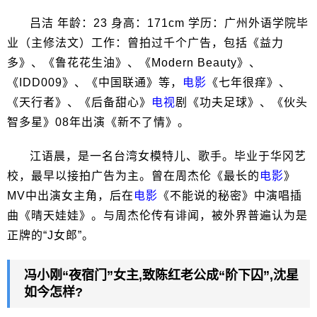
吕洁 年龄：23 身高：171cm 学历：广州外语学院毕
业（主修法文）工作：曾拍过千个广告，包括《益力
多》、《鲁花花生油》、《Modern Beauty》、
《IDD009》、《中国联通》等，
电影
《七年很痒》、
《天行者》、《后备甜心》
电视
剧《功夫足球》、《伙头
智多星》08年出演《新不了情》。
江语晨，是一名台湾女模特儿、歌手。毕业于华冈艺
校，最早以接拍广告为主。曾在周杰伦《最长的
电影
》
MV中出演女主角，后在
电影
《不能说的秘密》中演唱插
曲《晴天娃娃》。与周杰伦传有诽闻，被外界普遍认为是
正牌的“J女郎”。
冯小刚“夜宿门”女主,致陈红老公成“阶下囚”,沈星
如今怎样?