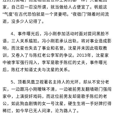
家，自己忍一忍没所谓，就当做给人占便宜了。帆姐这
“气度”在古代恐怕就是一个贤妻吧。“夜宿门”随着时间流
逝，没多少人记得了。
4、事件曝光后，冯小刚参加活动时面对提问黑脸不
语，三人关系尴尬。冯小刚若承认出轨，将对事业造成影
响，而沈星也失去了事业和名誉。沈星并未因此吸取教
训，又卷入了与陈红老公李军的争议。2013年，沈星家
中被李军强行闯入，李军是歌手陈红的丈夫，事件曝光
后，陈红才知道丈夫与沈星的关系。
5、顶着凤凰卫视著名主持人的光环，却从不安分老
实，一边跟冯小刚暧昧不清，一边被前男友翻墙砸门强闯
家中，上演捉奸戏码，而这位前男友却是歌手陈红的老
公，如此狗血剧情的女一号沈星，硬生生将一手好牌打得
稀烂，如今早已无人问津，沦为路人了。