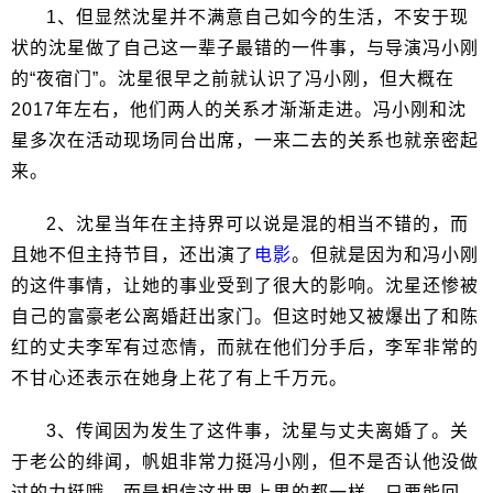
1、但显然沈星并不满意自己如今的生活，不安于现
状的沈星做了自己这一辈子最错的一件事，与导演冯小刚
的“夜宿门”。沈星很早之前就认识了冯小刚，但大概在
2017年左右，他们两人的关系才渐渐走进。冯小刚和沈
星多次在活动现场同台出席，一来二去的关系也就亲密起
来。
2、沈星当年在主持界可以说是混的相当不错的，而
且她不但主持节目，还出演了
电影
。但就是因为和冯小刚
的这件事情，让她的事业受到了很大的影响。沈星还惨被
自己的富豪老公离婚赶出家门。但这时她又被爆出了和陈
红的丈夫李军有过恋情，而就在他们分手后，李军非常的
不甘心还表示在她身上花了有上千万元。
3、传闻因为发生了这件事，沈星与丈夫离婚了。关
于老公的绯闻，帆姐非常力挺冯小刚，但不是否认他没做
过的力挺哦，而是相信这世界上男的都一样，只要能回