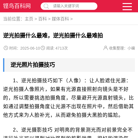
铿鸟百科网
请输入关键字词
当前位置：
主页
>
百科
>
媒体百科
>
逆光拍摄什么最难，逆光拍摄什么最难拍
时间：2025-06-10
阅读:
4713次
收集整理：小编
逆光照片拍摄技巧
1、逆光拍摄技巧如下（人像）：让人脸遮住光源：
逆光拍摄人像照片，如果有光源直接照射向镜头是不好
的，所以需要挑选拍摄角度，尽量避开光源直射镜头，比
如通过调整拍摄角度让光源不出现在照片中，然后借助其
他方式来为人脸补光，从而避免拍摄大黑脸的尴尬。
2、逆光摄影技巧 对明亮的背景测光而对前景完全不