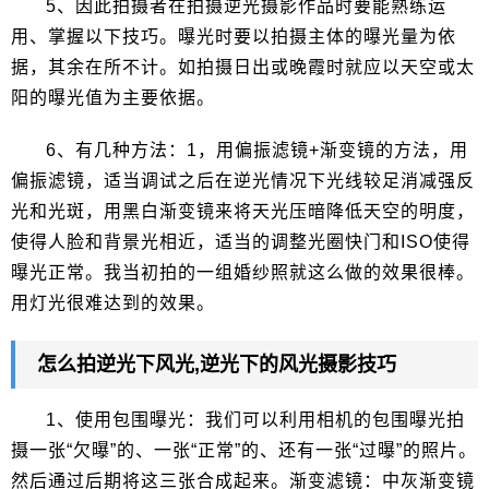
5、因此拍摄者在拍摄逆光摄影作品时要能熟练运
用、掌握以下技巧。曝光时要以拍摄主体的曝光量为依
据，其余在所不计。如拍摄日出或晚霞时就应以天空或太
阳的曝光值为主要依据。
6、有几种方法：1，用偏振滤镜+渐变镜的方法，用
偏振滤镜，适当调试之后在逆光情况下光线较足消减强反
光和光斑，用黑白渐变镜来将天光压暗降低天空的明度，
使得人脸和背景光相近，适当的调整光圈快门和ISO使得
曝光正常。我当初拍的一组婚纱照就这么做的效果很棒。
用灯光很难达到的效果。
怎么拍逆光下风光,逆光下的风光摄影技巧
1、使用包围曝光：我们可以利用相机的包围曝光拍
摄一张“欠曝”的、一张“正常”的、还有一张“过曝”的照片。
然后通过后期将这三张合成起来。渐变滤镜：中灰渐变镜