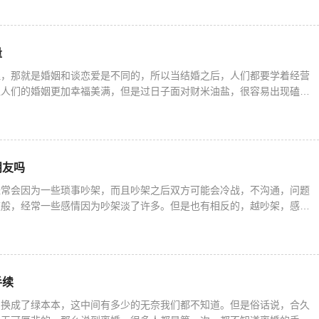
量
理，那就是婚姻和谈恋爱是不同的，所以当结婚之后，人们都要学着经营
让人们的婚姻更加幸福美满，但是过日子面对财米油盐，很容易出现磕磕
们不知该如何经营婚姻，那么现在就来了解一下如何提升婚姻质量？如何
朋友吗
经常会因为一些琐事吵架，而且吵架之后双方可能会冷战，不沟通，问题
这般，经常一些感情因为吵架淡了许多。但是也有相反的，越吵架，感情
吵架之后做了及时的沟通。所以说，生气可以不理男朋友吗？生气可以不
手续
却换成了绿本本，这中间有多少的无奈我们都不知道。但是俗话说，合久