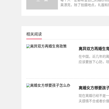
每个人一定都希望自己的婚纱照
美漂亮，除了拍摄地点，礼服和
选择很重要，可以决定拍摄效果
细节也
相关阅读
离异双方再婚生
在中国，近几年的
应该要放下心防，
决定。接下来，为
离婚女方想要孩
现在离婚已经不是
夫感情不合或者价
属于哪一方，孩子