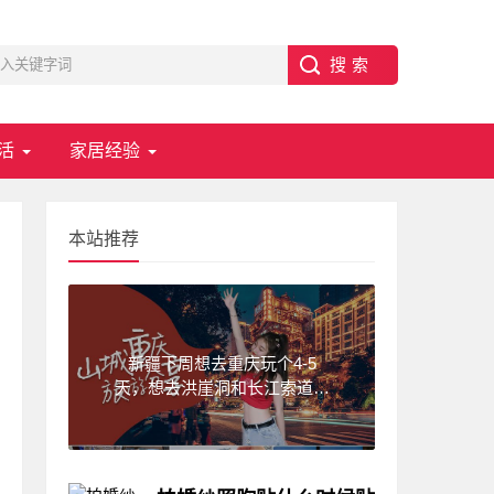
活
家居经验
本站推荐
新疆下周想去重庆玩个4-5
天，想去洪崖洞和长江索道，
武隆天坑,求一份重庆旅游攻
略！费用不要太高?