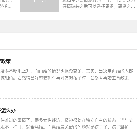
拍的完
现如今的爱情观较为开放，当夫妻双方
影楼的
感情破裂之后可以选择离婚，离婚之后
之外，
双方可以自主选择是否再婚。再婚之后
想
育政策
离婚率不断地上升，而再婚的情况也逐渐变多。其实，当决定再婚的人都
坦诚相待。若感情甚好想要拥有与对方的孩子时，会参考再婚生育政策来
大家介绍有关离异双方的再婚生育政策。离异双方再婚生育政策在修订人
子怎么办
一件难过的事情了，很多女性经济、精神都处在独立自主的状态，当与丈
值观不一样时，就会离婚。而离婚最关键的问题就是孩子了，孩子监护权
就会长期和哪一方生活。所以，离婚女方想要孩子怎么办？离婚法院怎么