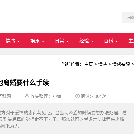
情感
娱乐
日常
经验
百科
生
当前位置：
主页
>
情感
>
情感杂谈
>
地离婚要什么手续
百科网
收集整理：小编
阅读:
4064次
双方对于爱情的忠贞与见证，当出现矛盾的时候要想办法处理，看
果到最后真的觉得走不下去了，那么就可以考虑走法律程序离婚
妈网来为大