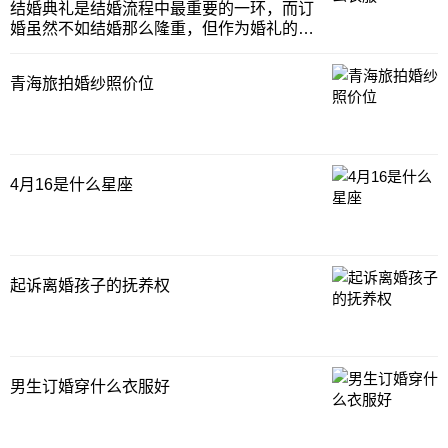
看运势、看性格，所以说不了解下自己的星
结婚典礼是结婚流程中最重要的一环，而订
座或者对比下
婚虽然不如结婚那么隆重，但作为婚礼的前
奏，也是需要重视起来的。很多地方订婚的
风俗，邀请的多是家人亲戚以及关系非常近
青海旅拍婚纱照价位
的朋友，而其他的关系一般或是不常联系的
同学同事等并不出席订婚仪式。如果姐姐要
订婚了，作为
4月16是什么星座
起诉离婚孩子的抚养权
男生订婚穿什么衣服好