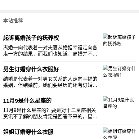
本站推荐
起诉离婚孩子的抚养权
离婚一向代表着一对夫妻从婚姻幸福走向各
走一方的结果，而我们也知道，离婚并不是
嘴上说一说就可以了的，还要经过法律的一
系列审核最终的判定才是离婚的结果，可是
男生订婚穿什么衣服好
最让夫妻头痛的不是离婚的问题，而是起诉
离婚孩子的抚养权，他们不知道要怎么去
结婚是代表着一对男女关系的人走向幸福的
弄，今天小编就
婚姻，但结婚前，她们要经历的还有订婚，
订婚的对于女性来说她们最关注的就是自己
的衣服怎么选择，但这个其实网上很多，主
11月9是什么星座的
要是男性，就会相对比较小，为了给男同胞
们带来福音，今天，小编就来讲讲男生订婚
11月9是什么星座的？要是对十二星座相关
穿什么衣服好
资讯不了解的朋友肯定是回答不来的，星座
作为一种西方文化，和我们的十二生肖一
样，对于一些懂风水习俗的人，这些内容都
姐姐订婚穿什么衣服
是不可放过的！的确，星座很多时候被用来