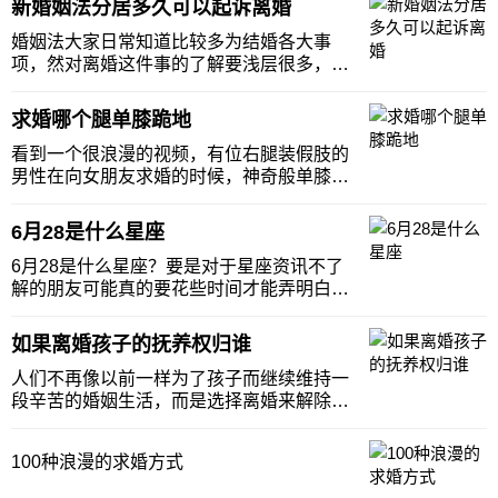
新婚姻法分居多久可以起诉离婚
婚姻法大家日常知道比较多为结婚各大事
项，然对离婚这件事的了解要浅层很多，今
天妈网百科和大家一起聊一下新婚姻法吧！
在众多离婚案件，分居多久可以离婚的观点
求婚哪个腿单膝跪地
是大家错的比较集中的，到底新婚姻法分居
多久可以起诉离婚？下面我们一起来探讨一
看到一个很浪漫的视频，有位右腿装假肢的
下，看看是不是
男性在向女朋友求婚的时候，神奇般单膝跪
地给女朋友一定惊喜的求婚仪式，让周边的
人都感到不已！然求婚这件事对于很多男性
6月28是什么星座
来说，虽然比不上结婚仪式，但是各位少女
心的美眉对于求婚仪式的神圣没有不心动
6月28是什么星座？要是对于星座资讯不了
的。今天妈网百
解的朋友可能真的要花些时间才能弄明白，
然星座资讯在现今的交往过程中，发挥着越
来越重要的作用。不少人因为了解星座而了
如果离婚孩子的抚养权归谁
解自己，也有不少因为星座的兴趣认识到更
多更有趣的朋友，让生活充满乐趣。那么今
人们不再像以前一样为了孩子而继续维持一
天妈网百科
段辛苦的婚姻生活，而是选择离婚来解除和
伴侣的夫妻关系。可能想要离婚的人比较想
了解如果离婚了孩子的抚养权归属。接下
100种浪漫的求婚方式
来，妈妈网为大家普及一下关于离婚的话孩
子的抚养权。抚养权的归属哺乳期内的孩子