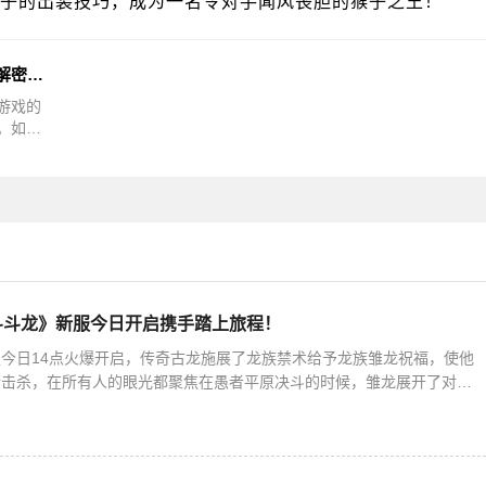
子的出装技巧，成为一名令对手闻风丧胆的猴子之王！
射手前期对线合集出装攻略（解密射手英雄的前期对线技巧和最佳装备选择）
游戏的
。如何
的生存
斗斗龙》新服今日开启携手踏上旅程！
今日14点火爆开启，传奇古龙施展了龙族禁术给予龙族雏龙祝福，使他
所击杀，在所有人的眼光都聚焦在愚者平原决斗的时候，雏龙展开了对人
击杀的雏龙给人类造成了极大的麻烦，好在大魔法师哈娜?奈特莉研