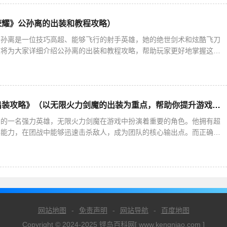
荣耀》公孙离的出装和教程攻略）
公孙离是一位技巧高超、能够飞行的射手英雄，她的绝世剑术和炫酷飞刀
文将为大家详细介绍公孙离的出装和教程攻略，帮助玩家更好地掌握这个
出装推荐——灵活机动的核心关键作为一名射手英雄，公孙离需要保持灵
《无限火力剑魔出装攻略》（以无限火力剑魔的出装为重点，帮助你提升游戏竞技能力）
中的一名强力英雄，无限火力剑魔在游戏中扮演着重要的角色。他拥有超
存能力，在团战中能够迅速击杀敌人，成为团队的核心输出点。而正确的
力剑魔取得胜利的重要因素之一。本文将为大家详细介绍无限火力剑魔的
网站地图
-
免责声明
-
网站导航
-
百度地图
Copyright © 2024-2025 铿鸟百科网[ www.kengniao.com ]