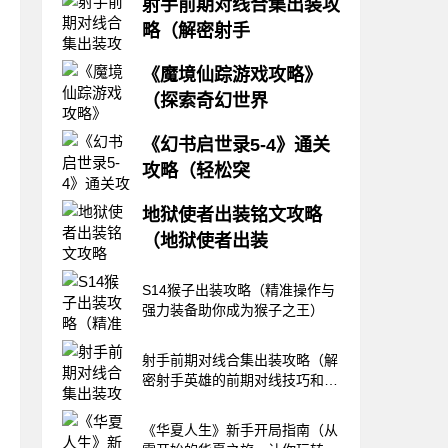
射手前期对线合集出装攻
略（解密射手
作为游戏中的重要角色，射手在
《魔境仙踪游戏攻略》
游戏的前期对线中起着举足轻重
（探索奇幻世界
的作用。如何正确选择合适的装
备，提升自身的生存能力和伤害
《魔境仙踪游戏攻略》是一款以
输出，是每个射手玩家追求的目
《幻书启世录5-4》通关
奇幻世界为背景的冒险游戏，玩
标。本文将介绍一些常见射手英
攻略（轻松突
家扮演仙人角色，在魔境中探
雄的前期对线技巧，并提供一些
索、冒险、解谜。本文将为大家
出装攻略，帮助玩家在前期对线
《幻书启世录5-4》是游戏中的
详细介绍游戏的攻略指南，帮助
地狱使者出装铭文攻略
中取得优势。一、
一大难关，许多玩家都会因此卡
玩家顺利通关。1.魔境的起源与
（地狱使者出装
关无法继续游戏。本文将为大家
设定——探索神秘世界的起点魔
提供一份通关攻略，希望能够帮
境仙踪游戏的设定以神秘的魔境
地狱使者是一位强大的英雄，拥
助到所有需要的玩家。一、了解
S14猴子出装攻略（精准操作与
为背景，玩家需要
有惊人的攻击力和生存能力。在
敌人属性在开始攻略前，我们需
强力装备助你成为猴子之王）
游戏中，出装和铭文的选择对于
要了解敌人的属性。这一章节的
地狱使者的发挥至关重要。本文
敌人主要有两种，一种是会控制
将为玩家提供一份地狱使者出装
射手前期对线合集出装攻略（解
人物的水晶怪兽
铭文攻略，助你在战场上展现无
密射手英雄的前期对线技巧和最
畏的力量。1.逆天的输出装备：
佳装备选择）
先手之刃先手之刃是地狱使者的
《华夏人生》新手开局指南（从
核心装备，能够