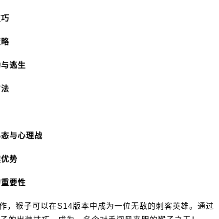
技巧
策略
动与逃生
方法
心态与心理战
键优势
的重要性
作，猴子可以在S14版本中成为一位无敌的刺客英雄。通过