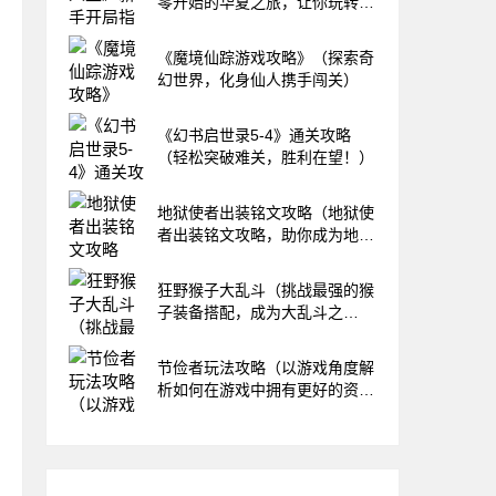
零开始的华夏之旅，让你玩转游
戏！）
《魔境仙踪游戏攻略》（探索奇
幻世界，化身仙人携手闯关）
《幻书启世录5-4》通关攻略
（轻松突破难关，胜利在望！）
地狱使者出装铭文攻略（地狱使
者出装铭文攻略，助你成为地狱
中的统治者！）
狂野猴子大乱斗（挑战最强的猴
子装备搭配，成为大乱斗之
王！）
节俭者玩法攻略（以游戏角度解
析如何在游戏中拥有更好的资源
管理和经济控制能力）