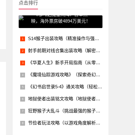
点击排行
《哪吒之魔童闹海》日本热
映，海外票房破4894万美元！
S14猴子出装攻略（精准操作与强力装备助你成为猴子之王）
射手前期对线合集出装攻略（解密射手英雄的前期对线技巧和最佳装备选择）
《华夏人生》新手开局指南（从零开始的华夏之旅，让你玩转游戏！）
《魔境仙踪游戏攻略》（探索奇幻世界，化身仙人携手闯关）
《幻书启世录5-4》通关攻略（轻松突破难关，胜利在望！）
地狱使者出装铭文攻略（地狱使者出装铭文攻略，助你成为地狱中的统治者！）
狂野猴子大乱斗（挑战最强的猴子装备搭配，成为大乱斗之王！）
节俭者玩法攻略（以游戏角度解析如何在游戏中拥有更好的资源管理和经济控制能力）