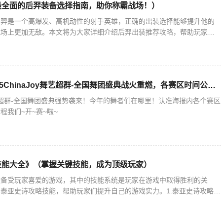
最全面的后羿装备选择指南，助你称霸战场！）
后羿是一个高爆发、高机动性的射手英雄，正确的出装选择能够提升他的
战场上更加无敌。本文将为大家详细介绍后羿出装推荐攻略，帮助玩家们
。一：了解后羿的技能特点后羿作为一个射手英雄，拥有着高额的物理伤
【官方公告】2025ChinaJoy舞艺超群-全国舞团盛典战火重燃，各赛区时间公布！
oy舞艺超群-全国舞团盛典强势袭来！今年的舞者们在哪里！认准海报内各个赛区
程我们~开~赛~啦~
技能大全》（掌握关键技能，成为顶级玩家）
款备受玩家喜爱的游戏，其中的技能系统是玩家在游戏中取得胜利的关
泰亚史诗攻略技能，帮助玩家们提升自己的游戏实力。1.泰亚史诗攻略技
亚史诗攻略技能的作用和种类，为后续内容打下基础。2.攻击类技