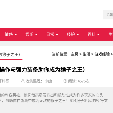
情感
娱乐
日常
经验
百科
生
当前位置：
主页
>
生活
>
游戏经验
>
为猴子之王）
准操作与强力装备助你成为猴子之王）
百科网
收集整理：小编
阅读:
4575次
活的刺客英雄，他凭借高爆发输出和机动性成为许多玩家的心头
略，帮助你在游戏中成为无敌的猴子之王！S14猴子出装攻略-符文