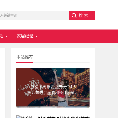
活
家居经验
本站推荐
新疆下周想去重庆玩个4-5
天，想去洪崖洞和长江索道，
武隆天坑,求一份重庆旅游攻
略！费用不要太高?