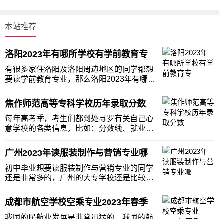
本站推荐
洛阳2023年有哪所学校有学前教育专
有很多家住洛阳及洛阳周边地区的同学都想
要读学前教育专业，那么洛阳2023年有哪所
学校有学前教育专业?一起来看一下吧。洛
阳旅游学校就开设有学前教育专业，并且学
焦作师范高等专科学校历年录取分数
校的教学质量、办学条件、学校师资、教学
口碑等都是非常不错的，下面我们就一起来
每年高考季，考生们都到处寻罗有关自己心
看看洛阳
意学校的各类信息，比如：分数线、就业质
量等，中职升学网师范学校招生网小编特别
整理了关于焦作师范高等专科学校的历年各
广州2023年读服装制作与营销专业哪
批次在院校所属地的历年分数线情况，以供
考生参考：焦作师范高等专科学校所属地历
初中毕业想要读服装制作与营销专业的同学
年招生分数线
还是非常多的，广州的大专学校还是比较多
的，选择哪所好呢？相信这是很多同学和学
生家长都非常想要知道的，下面就是老师我
成都市航空学校空乘专业2023年春季
同学们推荐的广州开设有服装制作与营销专
业的大专学校，初中毕业想读服装制作与营
我国的民航业发展是非常迅猛的，我国的航