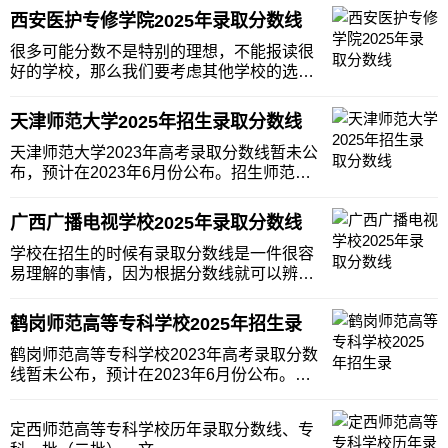
西安医护专修学院2025年录取分数线
很多可能分数不是特别的理想，不能报读很
好的学校，那么我们要考虑其他学校的选
择，如果是初中成绩一般，我们可以考虑读
一所中职院校，如果是高中成绩不好，我们
天津师范大学2025年招生录取分数线
可以考虑读大专学校。那么，下面一起来了
解下西安医护专修学院的录取分数线。西安
天津师范大学2023年高考录取分数线暂未公
中考录取分数线
布，预计在2023年6月份公布。招生师范学
校招生网会密切关注，考生可参考2023年天
津师范大学各地录取分数线情况。 天津
广西广播电视学校2025年录取分数线
师范大学2023年分数线表格省份文理科最高
分最低分天津文科506413天津理
学校在招生的时候有录取分数线是一件很容
易理解的事情，因为根据分数线就可以辨别
出来哪些学生是有一定的知识基础的，哪些
是优秀的学生，只要学校的招生明确了，招
鹤岗师范高等专科学校2025年招生录
生工作才更顺利。那么，我们来了解下广西
地区普通高录取分数线情况。广西普高录取
鹤岗师范高等专科学校2023年高考录取分数
分数线
线暂未公布，预计在2023年6月份公布。招
生师范学校招生网会密切关注，考生可参考
2023年鹤岗师范高等专科学校各地录取分数
定西师范高等专科学校历年录取分数线、专
线情况。 鹤岗师范高等专科学校2023年