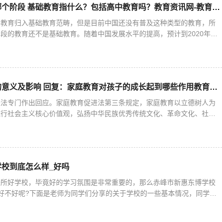
基础教育指的是哪个阶段 基础教育指什么？包括高中教育吗？教育资讯网-教育行业资讯百科大全
的教育归入基础教育范畴，但是目前中国还没有普及这种类型的教育，所
段的教育还不是基础教育。随着中国发展水平的提高，预计到2020年，
教育。确立关于基础教育的这样一种价值观，是促进基础教育由“
家庭教育促进法的意义及影响 回复：家庭教育对孩子的成长起到哪些作用教育资讯网-教育行业资讯百科大全
进法专门作出回应。家庭教育促进法第三条规定，家庭教育以立德树人为
践行社会主义核心价值观，弘扬中华民族优秀传统文化、革命文化、社会
进未成年人健康成长。家长要督促孩子按时就寝，确保充足睡眠；适度安
校到底怎么样_好吗
一所好学校，毕竟好的学习氛围是非常重要的，那么赤峰市新惠东博学校
好不好呢?下面是老师为同学们分享的关于学校的一些基本情况，同学们
市新惠东博学校基础简介