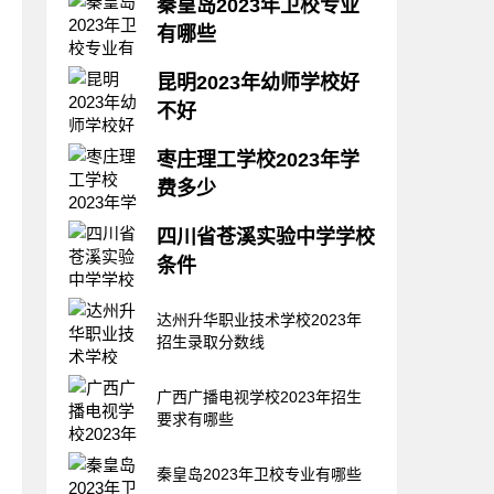
秦皇岛2023年卫校专业
有哪些
秦皇岛2021年卫校专业有哪些?
昆明2023年幼师学校好
进入卫校后，不管同学们就读什
不好
么专业，对于同学们来说适合自
己的才是最重要的。卫校开设的
很多学生在确定了自己的专业之
每个专业都是经过市场调研，都
枣庄理工学校2023年学
后又在为选择学校而苦恼，因为
是医院必须的岗位。卫校毕业后
费多少
一个好的学校对于学生今后的学
同学们将来主要是在医院内从事
习起到了一定的作用，高考之后
医学方面的专业对口工作，就业
孩子找学校，家长关注点与孩子
很多同学都在问小编关于云南幼
四川省苍溪实验中学学校
前景等各方面
不同，孩子关注学校环境，而家
师学校好吗，好不好等相关问
条件
长更多的是关注学校的收费。选
题，下面小编就给大家简单的介
择学校要多多关注学校收费情
绍一下关于云南幼师学校好坏的
苍溪实验中学成立于1958年，
况，这样才能选择一个和自己经
达州升华职业技术学校2023年
问题，玉溪师范学院
时光飞逝，也已办学半个多世纪
济条件相匹配的学校就读，未来
招生录取分数线
了。学校有着优越的地理位置，
就读压力不会 太大。下面小编
处在苍溪县城北门干道中部依山
跟大家整理的枣庄理工学校学费
临街地段，交通便利，校园环境
广西广播电视学校2023年招生
情况。枣庄理工学校
优美。作为广元市的重点中学，
要求有哪些
我们有着一流的教学团队也高质
量的教学成绩，相信在我们不断
秦皇岛2023年卫校专业有哪些
努力之下，学校