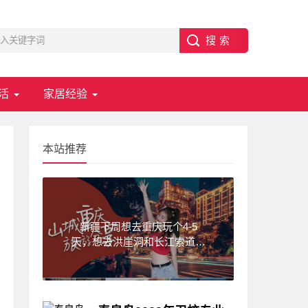
活
家居经验
本站推荐
新疆下周想去重庆玩个4-5
天，想去洪崖洞和长江索道，
武隆天坑,求一份重庆旅游攻
略！费用不要太高?