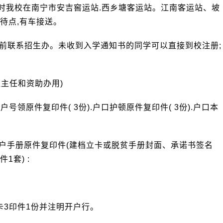
.屆时我校在南宁市安吉窖运站.西乡塘客运站。江南客运站、坡
待点,有车接送。
前联系招生办。未收到入学通知书的同学可以直接到校注册;
班主任和资助办用)
户号领原件复印件( 3份).户口护顿原件复印件( 3份).户口本
贫户手册原件复印件(建档立卡或脱贫手册封面、承诺书签名
套) :
卡3印件1份并注明开户行。