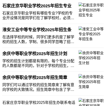
石家庄京华职业学校2025年招生专业
石家庄京华职业学校有哪些专业?学校的专
业开设情况是同学们在了解学校时，必须要
了解的，有的专业虽然开设了，但中职阶段
未必会招生，同学一定要去了解招生简章
淮安工业中等专业学校2025年招生条
上，专业的招生情况，专业的学制，了解清
楚之后再决定是否要选择该专业，小编整理
在选择学校的时候，同学们更多的是了解学
了石家庄京华职
校的招生人数，学制、很多同学忽略了招生
范围和招生要求，现在职业学校比较多，每
所学校的招生要求不同，如果有意向学校的
余庆中等职业学校2025年招生计划
同学们可以提前了解学校的详细招生情况，
为后期毕业做好两手准备。淮安工业中等专
学校的招生计划都是有限的，每个专业分配
业学校招生范
的人数都是不同的，针对于学校的招生，学
校对于本地的名额要多一些，外地的同学可
能名额会少一些，所以大家在咨询的时候，
余庆中等职业学校2025年招生简章
可以多咨询一下，选择一个好的学校是不容
易的，所以大家一定要谨慎。下面我们来一
同学们可以通过学校的招生简章来了解有意
起看一下余庆
向学校的大致情况。招生简章中包含了学校
的招生计划、招生专业、招生政策等很多很
有用的信息，在同学们了解学校的过程中，
石家庄京华职业学校2025年招生办联系电话
能够起到非常重要的作用。下面是余庆中等