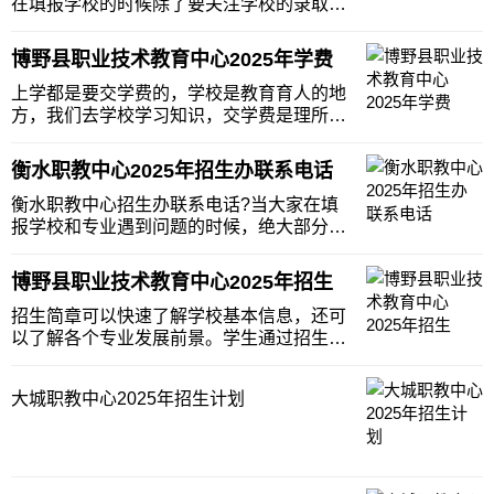
在填报学校的时候除了要关注学校的录取分
数线、招生计划等信息外，大家也会关注学
校的招生报名录取条件等信息，因为只有符
博野县职业技术教育中心2025年学费
合学校的招生计划，才可以到学校就读，今
天小编就给大家整理了博野县职业技术教育
上学都是要交学费的，学校是教育育人的地
中心的相关招
方，我们去学校学习知识，交学费是理所当
然的，只是近年来，国家对职业教育的大力
扶持，对职业学校有很大的补助政策，因此
衡水职教中心2025年招生办联系电话
上职业学校的费用相对来说都不是很高。下
面小编为大家整理了关于博野县职业技术教
衡水职教中心招生办联系电话?当大家在填
育中心的收费
报学校和专业遇到问题的时候，绝大部分的
学生和家长会选择直接给学校的招生办公室
老师打电话了解一些详细的信息。今天小编
博野县职业技术教育中心2025年招生
就为大家带来了衡水职教中心的招办电话，
供大家使用。衡水职教中心招生办电话：见
招生简章可以快速了解学校基本信息，还可
右侧在线客服
以了解各个专业发展前景。学生通过招生简
章可以快速选择出自己适合的专业及学校。
通过招生简章可以省去大量搜索学校信息的
大城职教中心2025年招生计划
时间，将不同学校招生简章进行横向对比，
可以快速选择出自己适合的学校。下面小编
给大家整理了