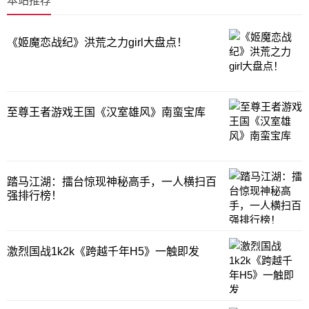
本站推荐
《姬魔恋战纪》洪荒之力girl大盘点！
至尊王者游戏王国《汉室雄风》南蛮宝库
踏马江湖：擂台惊现神秘高手，一人横扫百
强排行榜！
激烈国战1k2k《跨越千年H5》一触即发