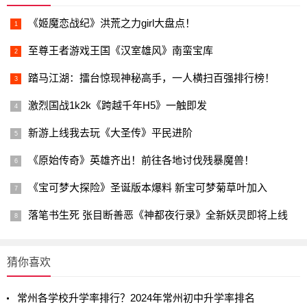
《姬魔恋战纪》洪荒之力girl大盘点！
至尊王者游戏王国《汉室雄风》南蛮宝库
踏马江湖：擂台惊现神秘高手，一人横扫百强排行榜！
激烈国战1k2k《跨越千年H5》一触即发
新游上线我去玩《大圣传》平民进阶
《原始传奇》英雄齐出！前往各地讨伐残暴魔兽！
《宝可梦大探险》圣诞版本爆料 新宝可梦菊草叶加入
落笔书生死 张目断善恶《神都夜行录》全新妖灵即将上线
猜你喜欢
常州各学校升学率排行？2024年常州初中升学率排名