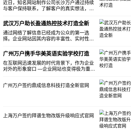
京万户网络展开合作，共同打造全新自适应
近日，知名网站制作公司长沙万户通过持续
网站。
与客户保持联系，了解客户的真实想法，积
极根据客户的需求修改方案，最终获得湖南
匡安网络技术有限公司的肯定;双方日前就全
武汉万户助长盈通热控技术打造全新
新网站建设项目签订了合约，共同打造湖南
匡安网络技术有限公司全新网站。湖南匡安
通过网络了解信息已经成为公众的第一选
网络技术有
择。企业网站因其内容的丰富性、实时性、
开放性、互动性，日益为国内外企业所倚
重，成为其展示企业形象、产品与服务的重
广州万户携手华美英语实验学校打造
要窗口和沟通内外的平台。武汉长盈通热控
技术有限公司于日前与武汉万户达成网站建
在互联网迅速发展的时代背景下，作为企业
设的合作，借力武
对外的形象窗口 —企业网站也变得极为重
要。众多大公司已经开始了网站个性化的步
伐，中小企业也越来越普及企业网站建设。
广州万户签约鼎成信息科技打造全新官网
广州华美英语实验学校携手万户网络，在互
联网营的路上并肩作战，广州华美英语实验
学校打造新的
上海万户签约拜谱生物改版升级响应式官网