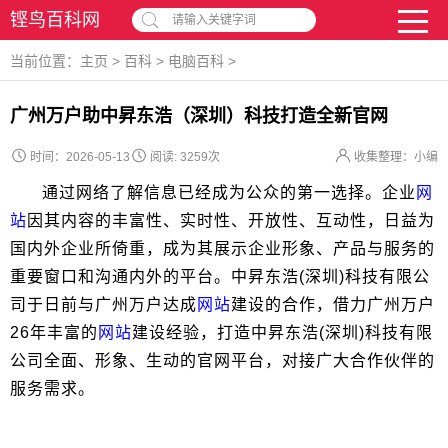
铿鸟百科网
请输入关键字词
当前位置：
主页
>
百科
>
电脑百科
>
广州万户助中昇东浩（深圳）科技打造全新官网
时间：2026-05-13
阅读:
3259次
收集整理：小编
通过网络了解信息已经成为公众的第一选择。企业
网
站
因其内容的丰富性、实时性、开放性、互动性，日益为
国内外企业所倚重，成为其展示企业形象、产品与服务的
重要窗口和沟通内外的平台。中昇东浩(深圳)科技有限公
司于日前与广州万户达成
网站
建设的合作，借力广州万户
26年丰富的
网站
建设经验，打造中昇东浩(深圳)科技有限
公司全面、形象、生动的官网平台，对接广大合作伙伴的
服务需求。