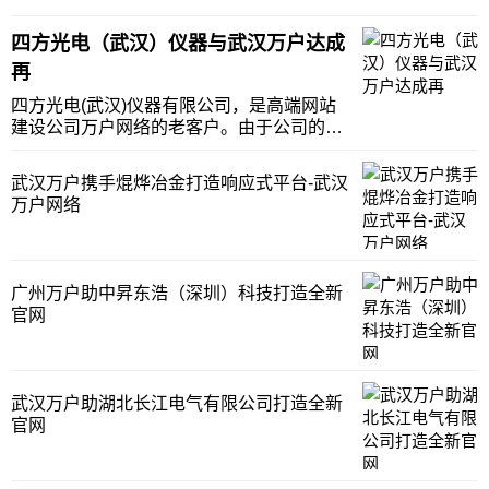
在了解国任财产保险股份有限公司建站需求
后，万户网络积极根据客户的需求修改方
四方光电（武汉）仪器与武汉万户达成
案，最终获得国任财产保险股份有限公司的
再
肯定，双方签订了网站建设合约，共同打造
全新网站，为客
四方光电(武汉)仪器有限公司，是高端网站
建设公司万户网络的老客户。由于公司的发
展，四方光电(武汉)仪器有限公司最近和万
户网络再次签署了合作协议，对网站进行一
武汉万户携手焜烨冶金打造响应式平台-武汉
定的增值改造，为客户提供更丰富、更有价
万户网络
值的服务平台。四方光电股份有限公司(以下
简称“
广州万户助中昇东浩（深圳）科技打造全新
官网
武汉万户助湖北长江电气有限公司打造全新
官网