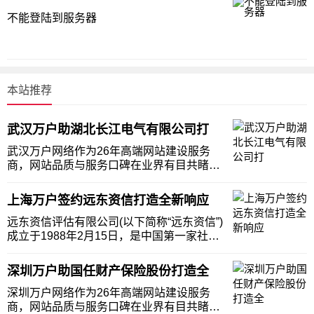
不能登陆到服务器
本站推荐
武汉万户助湖北长江电气有限公司打
武汉万户网络作为26年高端网站建设服务
商，网站品质与服务口碑在业界有目共睹。
在了解湖北长江电气有限公司建站需求后，
万户网络积极根据客户的需求修改方案，最
上海万户签约远东资信打造全新响应
终获得湖北长江电气有限公司的肯定，双方
签订了网站建设合约，共同打造全新网站，
远东资信评估有限公司(以下简称“远东资信”)
为客户提供更
成立于1988年2月15日，是中国第一家社会
化专业资信评估机构。作为中国评级行业的
开创者和拓荒人，远东资信开辟了信用评级
深圳万户助国任财产保险股份打造全
领域多个第一和多项创新业务，为中国评级
行业培养了大量专业人才，并多次参与中国
深圳万户网络作为26年高端网站建设服务
商，网站品质与服务口碑在业界有目共睹。