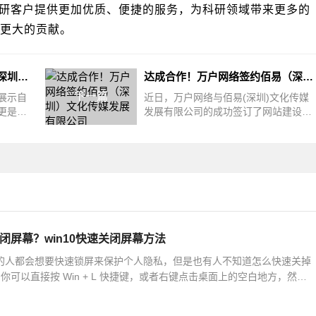
研客户提供更加优质、便捷的服务，为科研领域带来更多的
更大的贡献。
签约成功！深圳万户网络助力深圳市昌红科技打造数字化网站新平台
达成合作！万户网络签约佰易（深圳）文化传媒发展有限公司
下一篇
展示自
近日，万户网络与佰易(深圳)文化传媒
更是与
发展有限公司的成功签订了网站建设的
渠道。
合约，为双方的未来合作开启了充满希
望
关闭屏幕？win10快速关闭屏幕方法
10 的人都会想要快速锁屏来保护个人隐私，但是也有人不知道怎么快速关掉
可以直接按 Win + L 快捷键，或者右键点击桌面上的空白地方，然后
。下面我们就来详细说一下 Win10 快速