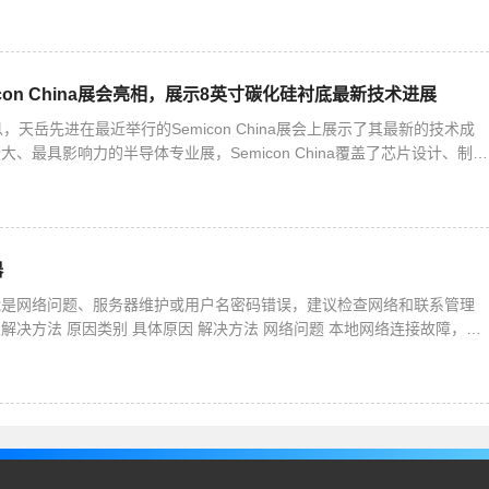
核显控制面板的方法1. 右键桌面空白处，就能打开英特
con China展会亮相，展示8英寸碳化硅衬底最新技术进展
，天岳先进在最近举行的Semicon China展会上展示了其最新的技术成
、最具影响力的半导体专业展，Semicon China覆盖了芯片设计、制
材料、光伏和显示等产业。在这次展会上，
器
能是网络问题、服务器维护或用户名密码错误，建议检查网络和联系管理
解决方法 原因类别 具体原因 解决方法 网络问题 本地网络连接故障，如
络信号弱或中断等。 服务器所在网络出现拥堵、故障或维护