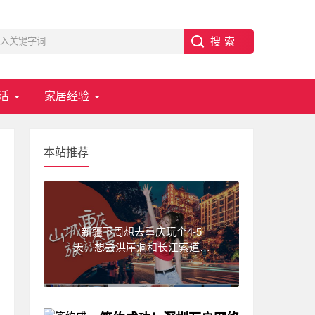
活
家居经验
本站推荐
新疆下周想去重庆玩个4-5
天，想去洪崖洞和长江索道，
武隆天坑,求一份重庆旅游攻
略！费用不要太高?