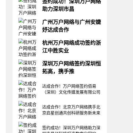
签约成功！深圳万户网络
助力深圳市昌
一个优质的企业网站不仅是企业
广州万户网络与广州安婕
展示自身品牌形象和产品服务的
妤达成合作
平台，更是与客户沟通交流、拓
展业务的重要渠道。近日，深圳
作为一家致力于为企业提供全方
万户网络和深圳市昌红科技股份
杭州万户网络成功签约浙
位的网站建设解决方案的互联网
有限公司正式签订了网站建设合
江中胜实业
企业，广州万户网络凭借其强大
作协议，为企业的数字化转型奠
的技术实力和丰富的行业经验，
定了坚实的基础。深圳市昌红科
近日，杭州万户网络与浙江中胜
成功与广州安婕妤生物科技有限
深圳万户网络签约深圳恒
技股份有限公司(
实业集团有限公司正式签订合作
公司签订了网站建设协议。广州
拓高，携手推
协议，双方将强强联手，共同开
安婕妤生物科技有限公司(以下
启浙江中胜实业集团有限公司的
简称“安婕妤”)于2007年02月16
近日，深圳万户网络与深圳市恒
全新网站建设项目，这一合作无
达成合作！万户网络签约佰易
日成立
拓高工业技术股份有限公司签订
疑为浙江中胜实业集团有限公司
（深圳）文化传媒发展有限公司
了网站建设合约。此次合作标志
的发展注入了新的活力。浙江中
着深圳万户网络在提供网站建设
胜实业集团有限公司(简称“中
解决方案领域又迈出了坚实的一
达成合作！北京万户网络携手北
胜”)，成立于2
步，同时也有助于进一步扩大其
京启星创通共创科研服务新未来
在互联网领域的品牌影响力和市
场竞争力。恒拓高工业技术股份
签约成功！深圳万户网络助力深
有限公司是以“工