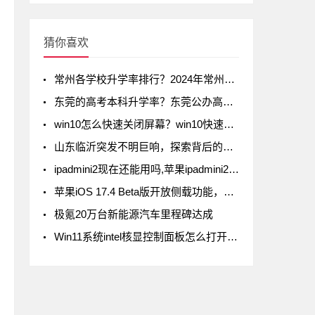
猜你喜欢
常州各学校升学率排行？2024年常州初中升学率排名
东莞的高考本科升学率？东莞公办高中录取率有多少
win10怎么快速关闭屏幕？win10快速关闭屏幕方法
山东临沂突发不明巨响，探索背后的真相
ipadmini2现在还能用吗,苹果ipadmini2现在还能用吗
苹果iOS 17.4 Beta版开放侧载功能，但iPad不在列
极氪20万台新能源汽车里程碑达成
Win11系统intel核显控制面板怎么打开-打开intel核显控制面板的方法