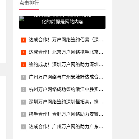
点击排行
如何做好SEO？SEO网站优
化的前提是网站内容
达成合作！万户网络签约佰易（深圳）文化传媒发展有限公司
达成合作！北京万户网络携手北京启星创通共创科研服务新未来
签约成功！深圳万户网络助力深圳市昌红科技打造数字化网站新平台
广州万户网络与广州安婕妤达成合作，为其提供一站式网站建设方案
杭州万户网络成功签约浙江中胜实业，为中胜实业的未来发展注入新活力
深圳万户网络签约深圳恒拓高，携手推动全球工业自动化发展
携手合作！合肥万户网络助力安徽中鼎集团实现“中国智造，鼎誉全球”的目标愿景
达成合作！广州万户网络助力广东省商业集团推进企业转型升级