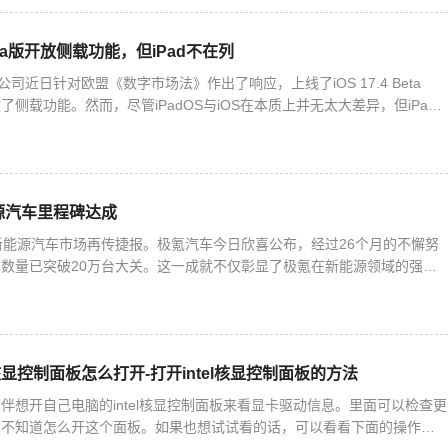
 Beta版开放侧载功能，但iPad不在列
公司近日针对欧盟《数字市场法》作出了响应，上线了iOS 17.4 Beta
侧载功能。然而，尽管iPadOS与iOS在本质上并无太大差异，但iPad
。这意味着，安装第三方应用商店以及从第
源汽车里程碑达成
新能源汽车市场再传捷报。极氪汽车今日欣喜公布，经过26个月的不懈努
数量已突破20万台大关。这一成就不仅彰显了极氪在新能源领域的强劲
刷新着新势力品牌的最快交付纪录，同时保持着全球唯一的新能源
el核显控制面板怎么打开-打开intel核显控制面板的方法
伴想开自己电脑的intel核显控制面板来看显卡驱动信息。里面可以检查更
们不知道怎么开这个面板。如果也想试试看的话，可以看看下面的操作方