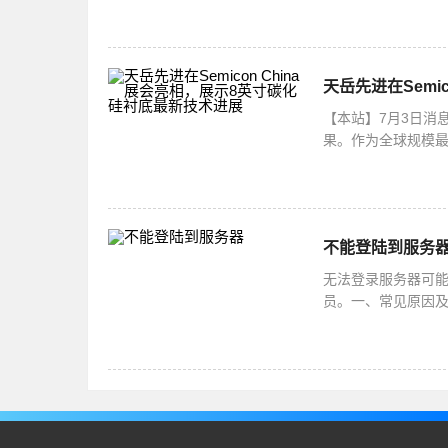
法哦！打开intel
天岳先进在Semi
【本站】7月3日消息
果。作为全球规模最大
造、封测、设备、
不能登陆到服务
无法登录服务器可
员。一、常见原因及
网线未插好、无线网