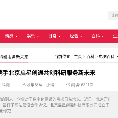
情感
娱乐
日常
经验
百科
生
当前位置：
主页
>
百科
>
电脑百科
>
科研服务新未来
携手北京启星创通共创科研服务新未来
百科网
收集整理：小编
阅读:
6341次
代的到来，企业对于数字化建设的需求日益增长。近日，北京万户
，签订了网站建设合作协议。北京启星创通科技有限公司成立于
在全球范