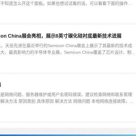
们不知道怎么开这个面板。如果也想试试看的话，可以看看下面的操作方
核显控制面板的方法1. 右键桌面空白处，就能打开英特
con China展会亮相，展示8英寸碳化硅衬底最新技术进展
，天岳先进在最近举行的Semicon China展会上展示了其最新的技术成
、最具影响力的半导体专业展，Semicon China覆盖了芯片设计、制
材料、光伏和显示等产业。在这次展会上，
器
能是网络问题、服务器维护或用户名密码错误，建议检查网络和联系管理
解决方法 原因类别 具体原因 解决方法 网络问题 本地网络连接故障，如
络信号弱或中断等。 服务器所在网络出现拥堵、故障或维护