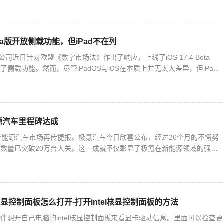
 Beta版开放侧载功能，但iPad不在列
公司近日针对欧盟《数字市场法》作出了响应，上线了iOS 17.4 Beta
侧载功能。然而，尽管iPadOS与iOS在本质上并无太大差异，但iPad
。这意味着，安装第三方应用商店以及从第
源汽车里程碑达成
新能源汽车市场再传捷报。极氪汽车今日欣喜公布，经过26个月的不懈努
数量已突破20万台大关。这一成就不仅彰显了极氪在新能源领域的强劲
刷新着新势力品牌的最快交付纪录，同时保持着全球唯一的新能源
el核显控制面板怎么打开-打开intel核显控制面板的方法
伴想开自己电脑的intel核显控制面板来看显卡驱动信息。里面可以检查更