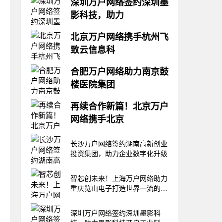
深圳万户网络签约深圳墨
影科技，助力
信息数字化是推动现代企业发展
北京万户网络携手杭州飞
的重要引擎。近日，深圳万户网
致云信息科
络和深圳墨影科技有限公司正式
签订了网站建设合作协议，助力
在数字经济蓬勃发展的浪潮下，
深圳墨影科技有限公司成为移动
合肥万户网络助力南京鼓
企业信息化与数字化已成为推动
协作机器人领域的领航者。深圳
楼医院集团
产业升级的核心动力。近日，北
墨影科技有限公司（以下简称
京万户网络与杭州飞致云信息科
“墨影科技”）是一家集机器人研
近日，合肥万户网络与南京鼓楼
技有限公司正式签订了网站建设
再续合作新篇！北京万户
发、生产、销售、
医院集团安庆市石化医院签订了
战略合作协议。杭州飞致云信息
网络携手北京
网站建设合作协议，助力其更好
科技有限公司（以下简称“飞致
地融入数字化市场，增强市场竞
云”）创立于2014年，是中国领
近期，北京万户网络与北京大学
争力。南京鼓楼医院集团安庆市
长沙万户网络签约湖南高新创业
先的开源软件
医学部再次签订了合作协议。此
石化医院（以下简称“安庆市石
投资集团，助力企业数字化升级
次合作的核心内容是为北京大学
化医院”）前身是安庆石油化工
医学部提供网站建设再增值服
总厂职工医院，1973年建院，
务，共同推进智慧医疗服务再升
智芯创未来！上海万户网络助力
2004年首次
级。北京大学医学部（以下简称
重庆览山电子打造世界一流的汽
“北大医学”）地处北京市海淀
车半导体企业
区，前身是创建于1912年的国
深圳万户网络签约深圳墨影科
立北京医学专门学