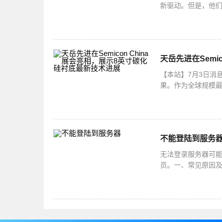
新驱动。但是，他
法哦！打开intel
天岳先进在Semi
【本站】7月3日消息
果。作为全球规模最大
造、封测、设备、
不能登陆到服务
无法登录服务器可
员。一、常见原因及
网线未插好、无线网