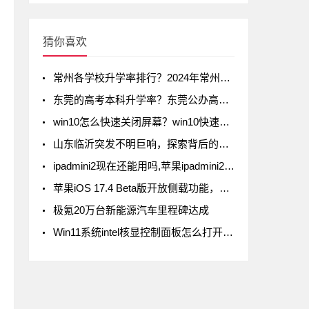
猜你喜欢
常州各学校升学率排行？2024年常州初中升学率排名
东莞的高考本科升学率？东莞公办高中录取率有多少
win10怎么快速关闭屏幕？win10快速关闭屏幕方法
山东临沂突发不明巨响，探索背后的真相
ipadmini2现在还能用吗,苹果ipadmini2现在还能用吗
苹果iOS 17.4 Beta版开放侧载功能，但iPad不在列
极氪20万台新能源汽车里程碑达成
Win11系统intel核显控制面板怎么打开-打开intel核显控制面板的方法