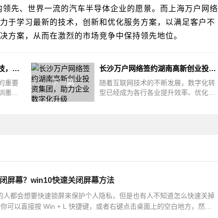
内领先、世界一流的汽车半导体企业的愿景。而上海万户网络
力于学习最新的技术，创新和优化服务方案，以满足客户不
决方案，从而在激烈的市场竞争中保持领先地位。
深圳万户网络签约深圳墨影科技，助力墨影科技开启工业制造新变革
长沙万户网络签约湖南高新创业投资集团，助力企业数字化升级
下一篇
的重要
随着互联网技术的不断发展，数字化转
圳墨影
型已经成为各行各业提升效率、优化服
设合作
务、增强竞争力的重要手段。近日，长
沙
关闭屏幕？win10快速关闭屏幕方法
10 的人都会想要快速锁屏来保护个人隐私，但是也有人不知道怎么快速关掉
可以直接按 Win + L 快捷键，或者右键点击桌面上的空白地方，然后
。下面我们就来详细说一下 Win10 快速