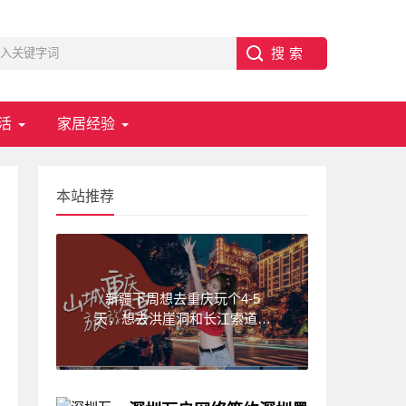
活
家居经验
本站推荐
新疆下周想去重庆玩个4-5
天，想去洪崖洞和长江索道，
武隆天坑,求一份重庆旅游攻
略！费用不要太高?