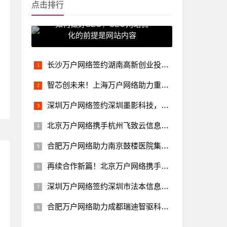
点击排行
如何做好SEO？SEO网站优
化的前提是网站内容
长沙万户网络签约湖南高新创业投资集团，助力企业数字化升级
智芯创未来！上海万户网络助力重庆览山电子打造世界一流的汽车半导体企业
深圳万户网络签约深圳墨影科技，助力墨影科技开启工业制造新变革
北京万户网络携手杭州飞致云信息科技，共筑企业数字化新未来
合肥万户网络助力南京鼓楼医院集团安庆市石化医院更好地融入数字化市场
再续合作新篇！北京万户网络携手北京大学医学部共推智慧医疗升级
深圳万户网络签约深圳市法本信息技术，助力企业数智化发展
合肥万户网络助力成都瑞迪智驱科技打造智能制造数字化新名片