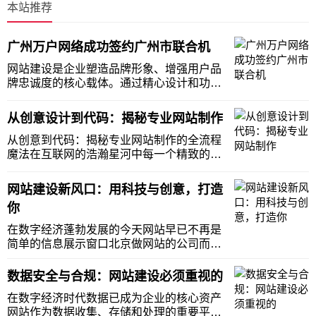
本站推荐
广州万户网络成功签约广州市联合机
网站建设是企业塑造品牌形象、增强用户品
牌忠诚度的核心载体。通过精心设计和功能
丰富的网站，企业能够有效地与目标受众进
行互动，传递品牌价值，在激烈的市场竞争
从创意设计到代码：揭秘专业网站制作
中脱颖而出。近期，广州万户网络与广州市
联合机械有限公司正式达成网站建设合作。
从创意到代码：揭秘专业网站制作的全流程
广州市联合机
魔法在互联网的浩瀚星河中每一个精致的网
站都是一场精心策划的魔法盛宴。从最初的
创意火花到最终的代码呈现专业网站制作的
网站建设新风口：用科技与创意，打造
全流程充满着神奇与魅力下面就为你揭开这
你
场魔法背后的奥秘。魔法的开端是创意构思
阶段。网站制
在数字经济蓬勃发展的今天网站早已不再是
简单的信息展示窗口北京做网站的公司而是
企业面向全球的 “24 小时线上代言人”。随着
人工智能、虚拟现实、大数据等前沿科技的
数据安全与合规：网站建设必须重视的
不断突破网站建设迎来全新风口谁能率先将
在数字经济时代数据已成为企业的核心资产
科技与创意深度融合谁就能在互联网浪潮中
网站作为数据收集、存储和处理的重要平台
抢占