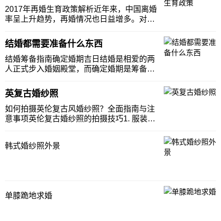
2017年明星婚纱照的经典款式，并提供一些
2017年再婚生育政策解析近年来，中国离婚
婚纱照
率呈上升趋势，再婚情况也日益增多。对于
决定再婚的人而言，坦诚相待、放下心防是
建立良好婚姻关系的基础。当再婚夫妻感情
结婚都需要准备什么东西
融洽，有生育共同子女的意愿时，会参考再
婚生育政策来做决策。政策背景与差异在
结婚筹备指南确定婚期吉日结婚是相爱的两
2017年
人正式步入婚姻殿堂，而确定婚期是筹备婚
礼的首要任务。可以请双方父母长辈一起参
与，参照老黄历挑选吉日。例如在一些地
英复古婚纱照
区，会避开传统的鬼月等特殊月份，选择寓
意吉祥的日子，像农历的双数月份和初六、
如何拍摄英伦复古风婚纱照？全面指南与注
初八、十八等日
意事项英伦复古婚纱照的拍摄技巧1. 服装选
择拍摄英伦复古风婚纱照，服装的选择是关
键。复古风格的婚纱通常会参考英国过去的
韩式婚纱照外景
经典服饰，例如维多利亚时期的长袖蕾丝婚
纱、20世纪初的高腰设计，或是带有宫廷元
素的礼
单膝跪地求婚