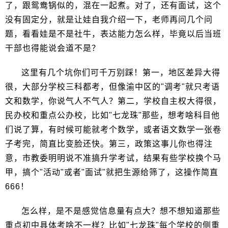
了，跟鸳鸯锅似的，混在一起煮。对了，还有面试，这个
没有固定分，就是让娃自我介绍一下，老师再问几个问
题，看看娃是不是社牛，表达能力怎么样，毕竟以后当班
干部也得能说会道不是？
这里有几个坑你们可千万别踩！第一，地区差异大得
很，大部分学校三科都考，但像渝中区的"调考"就只考语
文和数学，你说气人不气人？第二，学校自主权大得很，
民办校和重点公办校，比如"七龙珠"那些，想考啥科目他
们说了算，有时候可能就考个数学，或者语文数学一张卷
子考完，简直比变脸还快。第三，政策这事儿你也得注
意，市教委明明说不准搞升学考试，结果有些学校换个马
甲，搞个"活动"或者"面试"就把生源给筛了，这操作简直
666！
怎么样，是不是感觉信息量有点大？想不想知道那些
重点初中具体考啥不一样？比如"七龙珠"每个学校的侧重