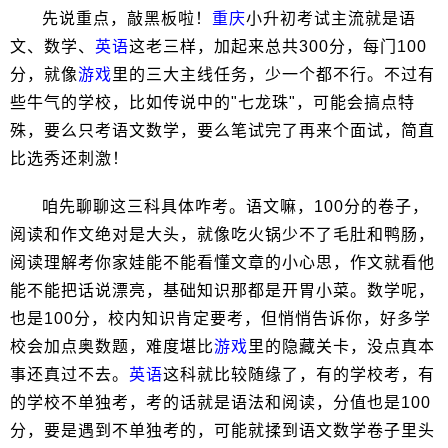
先说重点，敲黑板啦！
重庆
小升初考试主流就是语
文、数学、
英语
这老三样，加起来总共300分，每门100
分，就像
游戏
里的三大主线任务，少一个都不行。不过有
些牛气的学校，比如传说中的"七龙珠"，可能会搞点特
殊，要么只考语文数学，要么笔试完了再来个面试，简直
比选秀还刺激！
咱先聊聊这三科具体咋考。语文嘛，100分的卷子，
阅读和作文绝对是大头，就像吃火锅少不了毛肚和鸭肠，
阅读理解考你家娃能不能看懂文章的小心思，作文就看他
能不能把话说漂亮，基础知识那都是开胃小菜。数学呢，
也是100分，校内知识肯定要考，但悄悄告诉你，好多学
校会加点奥数题，难度堪比
游戏
里的隐藏关卡，没点真本
事还真过不去。
英语
这科就比较随缘了，有的学校考，有
的学校不单独考，考的话就是语法和阅读，分值也是100
分，要是遇到不单独考的，可能就揉到语文数学卷子里头