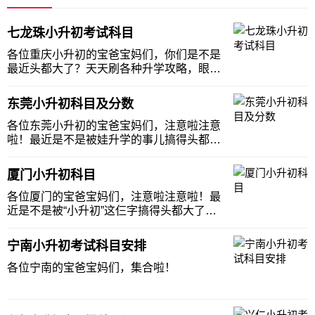
七龙珠小升初考试科目
各位重庆小升初的宝爸宝妈们，你们是不是
最近头都大了？天天刷各种升学攻略，眼睛
都快看瞎了吧！别慌别慌，今天咱就来唠唠
重庆“七龙珠”小升初考试到底考些啥，让你
东莞小升初科目及分数
家娃备考不迷路，咱当爹妈的也能少掉几根
头发！先给个猛料，也就是结论哈！想进七
各位东莞小升初的宝爸宝妈们，注意啦注意
龙珠，数学
啦！最近是不是被娃升学的事儿搞得头都大
了？别急别急，今天咱就来唠唠东莞小升初
的那些事儿，科目啊分数啊，保证让你听完
厦门小升初科目
豁然开朗，比喝了冰镇酸梅汤还解渴！先说
结论，敲黑板啊各位！东莞小升初公办学校
各位厦门的宝爸宝妈们，注意啦注意啦！最
基本就是免试
近是不是被“小升初”这仨字搞得头都大了，
天天刷各种政策看得云里雾里？别慌别慌，
今天我就来给大伙儿扒一扒厦门小升初的那
宁南小升初考试科目安排
些事儿，保证让你听完豁然开朗，比喝了冰
镇酸梅汤还解渴！你知道吗？厦门小升初最
各位宁南的宝爸宝妈们，集合啦！
最最重要的