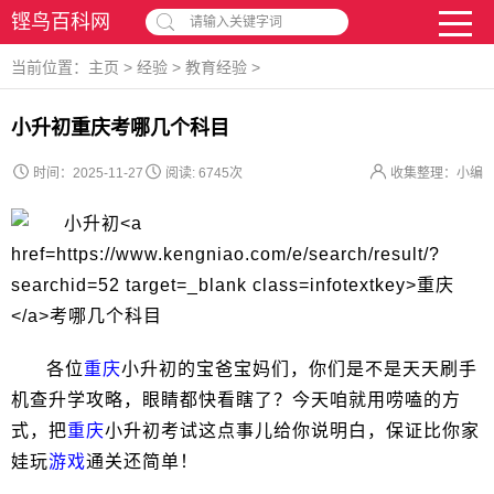
铿鸟百科网
请输入关键字词
当前位置：
主页
>
经验
>
教育经验
>
小升初重庆考哪几个科目
时间：2025-11-27
阅读:
6745次
收集整理：小编
各位
重庆
小升初的宝爸宝妈们，你们是不是天天刷手
机查升学攻略，眼睛都快看瞎了？今天咱就用唠嗑的方
式，把
重庆
小升初考试这点事儿给你说明白，保证比你家
娃玩
游戏
通关还简单！