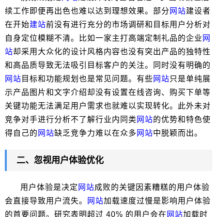
续工作即便再出色也难以达到理想效果。部分
网站
建设者
在开始
建站
前没有进行充分的市场调研和目标用户分析对
自身定位模糊不清。比如一家主打高端定制礼品的企业
网
站
却采用大众化的设计风格内容也没有突出产品的独特性
和高品质导致无法吸引目标客户的关注。同时没有明确的
网站
目标和功能规划也是常见问题。有些
网站
只是单纯展
示产品图片和文字介绍却没有设置在线咨询、购买下单等
关键功能无法满足用户需求也就难以实现转化。此外未对
竞争对手进行分析不了解行业内同类
网站
的优势和特色使
得自己的
网站
缺乏竞争力难以在众多
网站
中脱颖而出。
二、忽视用户体验优化
用户体验是决定
网站
成败的关键因素糟糕的用户体验
会直接导致用户流失。
网站
加载速度过慢是影响用户体验
的首要问题。研究表明超过 40% 的用户会在
网站
加载时