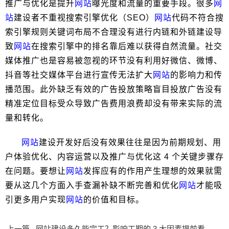
推广与优化是提升
网站
曝光度和流量的重要手段。很多
网
站
建设者不重视搜索引擎优化（SEO）
网站
代码不符合搜
索引擎规则关键词布局不合理没有进行内链和外链建设导
致
网站
在搜索引擎中的排名靠后难以获得自然流量。社交
媒体推广也是容易被忽视的环节没有利用好微信、微博、
抖音等社交媒体平台进行宣传无法扩大
网站
的影响力和传
播范围。此外缺乏有效的广告投放策略盲目投放广告没有
精准定位目标受众导致广告费用浪费却没有带来实际的流
量和转化。
网站
建设开发好后没有效果往往是因为前期规划、用
户体验优化、内容运营以及推广与优化这 4 个关键步骤存
在问题。要想让
网站
发挥应有的作用产生理想的效果就需
要从这几个方面入手查漏补缺不断完善和优化
网站
才能吸
引更多用户实现
网站
的价值和目标。
上一篇
网站建设多久能完工？影响工期的 3 大因素提前看