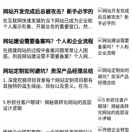
一个网站时最关心的问题之一便是工期。虽
然常说 “我们一般是 30 个工作日完成”但实际
网站开发完成后总被攻击？新手必学的
工期会因多种因素波动。下面为你解析影响
网站建设工期的 3 大核心因素助你提前做好
在互联网快速发展的当下网站已成为企业和
个人展示形象、开展业务的重要窗口。然而
网站开发完成后却常常面临被攻击的风险数
据泄露、网站瘫痪等问题不仅会造成经济损
网站建设需要备案吗？个人和企业流程
失还会严重损害声誉。对于新手来说掌握实
用的安全防护方法至关重要。以下 4 个安全
在搭建网站的过程中备案问题常常让人困
防护招能
惑。到底网站建设需不需要备案？个人网站
和企业网站的备案流程又有哪些不同？接下
来我们就为你详细解答。网站建设是否需要
网站定制如何避坑？资深产品经理总结
备案在中国大陆网站备案遵循明确的规定。
简单来说如果网站使用的是大陆地区的服务
1. 深度挖掘项目背景每个网站定制项目都有
器那就必须进行
其独特的诞生缘由、目标以及意义。在沟通
初期务必向客户详细询问这些方面。例如若
客户是一家电商企业询问其开展线上业务的
5 秒抓住客户眼球！揭秘高转化网站的底层
契机是为了拓展市场、增加销售渠道还是应
设计逻辑
对竞争对手压力。了解项目背景能让你站在
客户的角