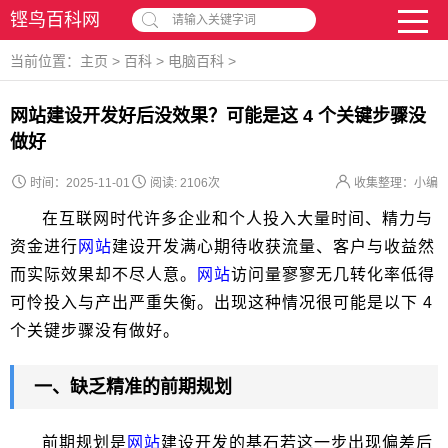
铿鸟百科网
请输入关键字词
当前位置：
主页
>
百科
>
电脑百科
>
网站建设开发好后没效果？可能是这 4 个关键步骤没
做好
时间：2025-11-01
阅读:
2106次
收集整理：小编
在互联网时代许多企业和个人投入大量时间、精力与
资金进行
网站
建设开发满心期待收获流量、客户与收益然
而实际效果却不尽人意。
网站
访问量寥寥无几转化率低得
可怜投入与产出严重失衡。出现这种情况很可能是以下 4
个关键步骤没有做好。
一、缺乏精准的前期规划
前期规划是
网站
建设开发的基石若这一步出现偏差后