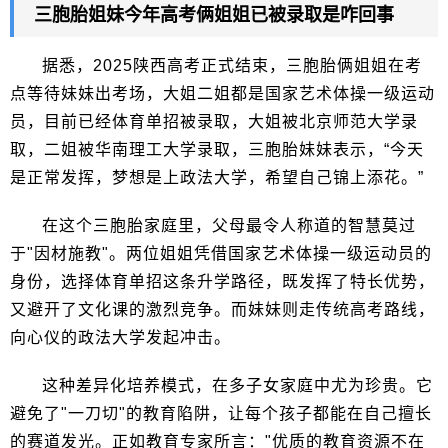
三胞胎姐妹今年高考俩姐姐已被录取是咋回事
据悉，2025陕西高考正式结束，三胞胎俩姐姐在考
点等待妹妹出考场，大姐二姐都是国家艺术体操一级运动
员，目前已经体育单招被录取，大姐被北京师范大学录
取，二姐被华南理工大学录取，三胞胎妹妹表示，“今天
是正常发挥，梦想是上政法大学，希望自己锦上添花。”
在这个三胞胎家庭里，父母最令人称道的智慧莫过
于"因材施教"。两位姐姐凭借国家艺术体操一级运动员的
身份，选择体育单招这条升学路径，既发挥了特长优势，
又避开了文化课的激烈竞争。而妹妹则走传统高考路线，
向心仪的政法大学发起冲击。
这种差异化培养模式，在多子女家庭中尤为珍贵。它
避免了"一刀切"的教育陷阱，让每个孩子都能在自己擅长
的赛道发光。正如教育专家所言："优质的教育资源不在