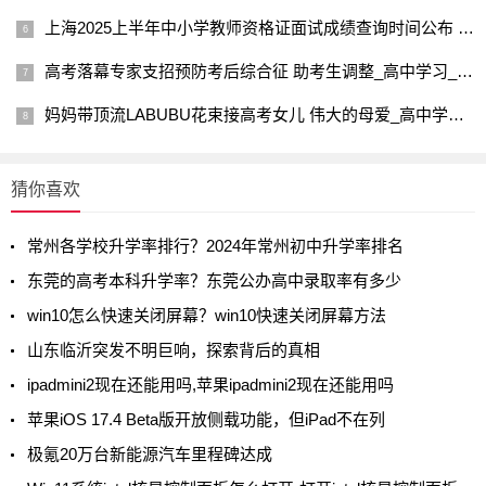
上海2025上半年中小学教师资格证面试成绩查询时间公布 几号查分_高中学习_高考升学
高考落幕专家支招预防考后综合征 助考生调整_高中学习_高考升学
妈妈带顶流LABUBU花束接高考女儿 伟大的母爱_高中学习_高考升学
猜你喜欢
常州各学校升学率排行？2024年常州初中升学率排名
东莞的高考本科升学率？东莞公办高中录取率有多少
win10怎么快速关闭屏幕？win10快速关闭屏幕方法
山东临沂突发不明巨响，探索背后的真相
ipadmini2现在还能用吗,苹果ipadmini2现在还能用吗
苹果iOS 17.4 Beta版开放侧载功能，但iPad不在列
极氪20万台新能源汽车里程碑达成