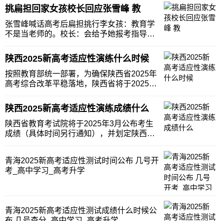
应性测试时间为2025年1月3日至6日。河南
挑扁担回家女孩校长回应张雪峰 教
适应性演练测试时间为2025年1月3日-5日。
各省2025年高考综合改革适应
张雪峰喊话高考后扁担挑行李女孩：教育学
不是当老师的。校长：会给予她报考指导。
张雪峰提到这位女孩的经历让人深感心疼，
他认为这样的家庭背景，选择教育学专业可
陕西2025新高考适应性演练什么时候
能并不是最优解，因为教育学专业并不等同
于直接当老师。这番言论一出，立刻在网络
按照教育部统一部署，为确保陕西省2025年
上引发了热议
高考综合改革平稳落地，陕西省将于2025年
1月至3月组织开展高考综合改革适应性演
练。适应性演练测试时间为2025年1月3日至
陕西2025新高考适应性演练成绩什么
5日。更多相关内容，往下看吧。2025年陕
西新高考适应性演练考试时间按照教
陕西省教育考试院将于2025年3月公布考生
成绩（具体时间另行通知），并划定陕西
2025新高考适应性演练模拟控制分数线。考
生可登录陕西省教育考试院门户网站查询本
青海2025新高考适应性测试时间公布 几号开
人成绩，以及考生在历史科目组合或物理科
考_高中学习_高考升学
目组合中的位次。2025陕西新高考适应性演
练
青海2025新高考适应性测试成绩什么时候公
布 几号查分_高中学习_高考升学