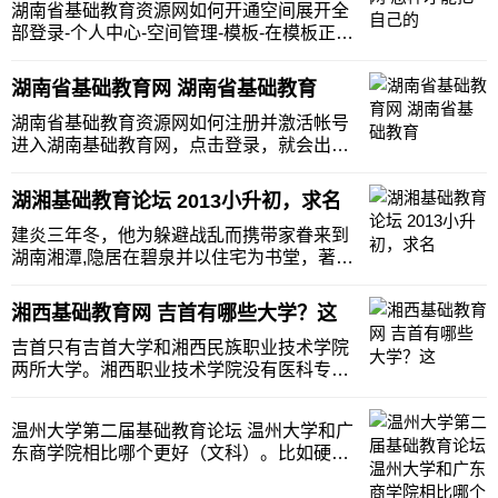
湖南省基础教育资源网如何开通空间展开全
部登录-个人中心-空间管理-模板-在模板正面
的文字框中输入你空间的名称，就像取名字
一样-点击右边的“创建”-如果在成功会自动跳
湖南省基础教育网 湖南省基础教育
出个人空间。创建成功后，会看到模板左下
有“确定”，这为以后修改模板而设置的。
湖南省基础教育资源网如何注册并激活帐号
进入湖南基础教育网，点击登录，就会出现
还未注册？然后点击注册，一步一步按要求
做就ok了湖南省基础教育资源网的密码忘了
湖湘基础教育论坛 2013小升初，求名
怎么办找你们学校教务处，再找你们学校在
那网站的单位管理员，他的帐号里可以查用
建炎三年冬，他为躲避战乱而携带家眷来到
户维护，找
湖南湘潭,隐居在碧泉并以住宅为书堂，著述
《春秋传》并教授子弟生徒。胡安国在湖南
的实际时间虽只有8年左右，但就在这短短
湘西基础教育网 吉首有哪些大学？这
的8年当中，却在湖南形成了相当大的影
响。胡安国毕生致力于《春秋》学，从宋徽
吉首只有吉首大学和湘西民族职业技术学院
宗崇宁四年开
两所大学。湘西职业技术学院没有医科专
业。吉大有个医学院，护理专业是专科的。
不过医学院的生活住宿条件很差。。。因为
温州大学第二届基础教育论坛 温州大学和广
并不在吉大新校区。。。。望好好考
东商学院相比哪个更好（文科）。比如硬件
虑。。。 吉首有哪些大学？这些大学
学风等教育资讯网-教育行业资讯百科大全