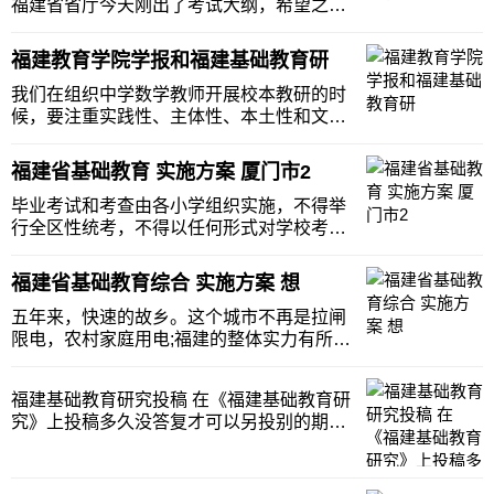
福建省省厅今天刚出了考试大纲，希望之前
购买了我处资料的朋友，可以根据考纲进行
删选性复习。之前我们也是按自己的经验进
福建教育学院学报和福建基础教育研
行的资料整理，各位考生的复习相对都是盲
目的，现在有了考试大纲希望各位好好参
我们在组织中学数学教师开展校本教研的时
考！最新版本资
候，要注重实践性、主体性、本土性和文化
性。教师的自主发展意识是教师专业发展的
必要条件，是教师专业发展的内在动力，是
福建省基础教育 实施方案 厦门市2
实现自主专业发展的基础和前提。在具体实
施过程中，为了获得更多的经验，使得老师
毕业考试和考查由各小学组织实施，不得举
们资源共享，
行全区性统考，不得以任何形式对学校考试
成绩进行排名。思明、湖里区初中招生以学
生就读的小学进行划片，采用电脑派位方式
福建省基础教育综合 实施方案 想
在划定片区内派位到对应中学，派位结果不
得更改。（三）报名1.思明、湖里区初中招
五年来，快速的故乡。这个城市不再是拉闸
生报名时间
限电，农村家庭用电;福建的整体实力有所提
升！跨越400亿人民币，平均近11％的增
长，国内生产总值500亿元人民币，6亿元人
福建基础教育研究投稿 在《福建基础教育研
民币的3个步骤，656亿美元，2005年...进入
究》上投稿多久没答复才可以另投别的期刊
了跨越式发展。今天，福建道路网
教育资讯网-教育行业资讯百科大全