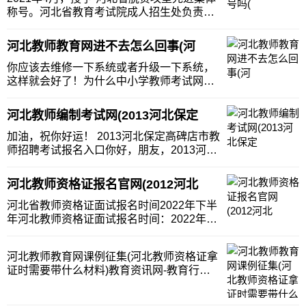
称号。河北省教育考试院成人招生处负责全
省各类成人高等学校和成人中等专业学校的
招生工作。教师资格制度是国家实行的法定
河北教师教育网进不去怎么回事(河
职业许可制度。 河北教育考试院账号是不是
身份证不是。河北
你应该去维修一下系统或者升级一下系统，
这样就会好了！为什么中小学教师考试网进
不去？正下系统升级，查询相关政策可暂时
登录中国教师资格网。 河北教师教育网不能
河北教师编制考试网(2013河北保定
登录换个路由器就能了怎么回事路由器可能
质量不好，有丢包现象所以
加油，祝你好运！ 2013河北保定高碑店市教
师招聘考试报名入口你好，朋友，2013河北
保定高碑店市教师招聘报名入口：
http://t.cn/8kaZqHA，报名及确认时间：
河北教师资格证报名官网(2012河北
2013年12月13日至2013年12月28
河北省教师资格证面试报名时间2022年下半
年河北教师资格证面试报名时间：2022年12
月9日至12月12日。报名信息提交成功后报
名状态将显示为“待审核”。1月12日17:00之
河北教师教育网课例征集(河北教师资格证拿
前报名信息未成功提交的，将不能再报名。
证时需要带什么材料)教育资讯网-教育行业
各省考务工作人员将在规定期
资讯百科大全