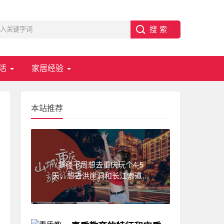
活
家居经验
本站推荐
新疆下周想去重庆玩个4-5
天，想去洪崖洞和长江索道，
武隆天坑,求一份重庆旅游攻
略！费用不要太高?