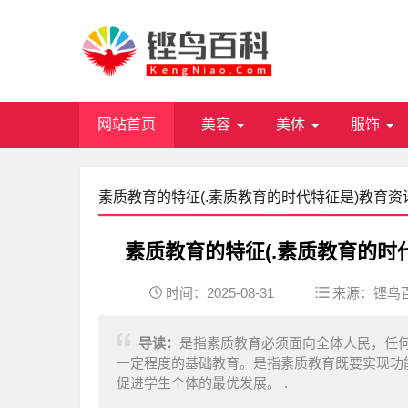
网站首页
美容
美体
服饰
素质教育的特征(.素质教育的时代特征是)教育资
素质教育的特征(.素质教育的时
时间：2025-08-31
来源：
铿鸟
导读：
是指素质教育必须面向全体人民，任
一定程度的基础教育。是指素质教育既要实现功
促进学生个体的最优发展。 .