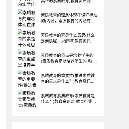
真正的素质教育)教育资讯网-教
育行业资讯百科大全
素质教育的理念体现在课程标准
的(内涵，素质教育的内涵有哪
些，简答素质教育五点内涵)教
育资讯网-教育行业资讯百科大
素质教育的素是什么意思(什么
全
是素质呢，求解释)教育资讯网-
教育行业资讯百科大全
素质教育的重点是培养学生的
(素质教育是以培养学生的 和 为
重点的教育)教育资讯网-教育行
业资讯百科大全
素质教育的重要性(推进素质教
育的意义是什么？)教育资讯网-
教育行业资讯百科大全
素质教育素质教育(素质教育是
什么？)教育资讯网-教育行业资
讯百科大全