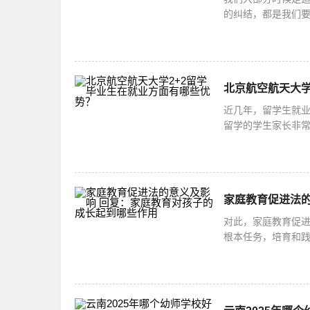
的纠结，都是我们
让你获得更多的收
北京航空航天大学
近几年，留学生就业
留学的学生家长非常
业方面具有以下几方
家庭教育促进法
对此，家庭教育促
根本任务，培育和
主义先进文化，促