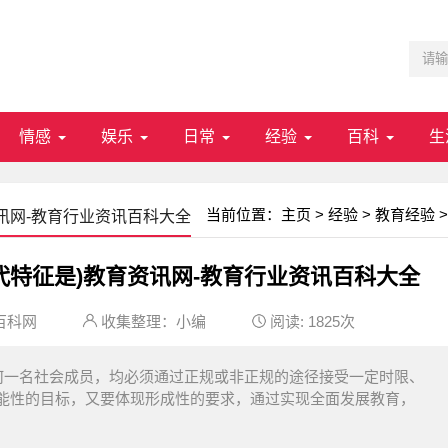
情感
娱乐
日常
经验
百科
生
当前位置：
主页
>
经验
>
教育经验
>
讯网-教育行业资讯百科大全
代特征是)教育资讯网-教育行业资讯百科大全
百科网
收集整理：小编
阅读:
1825次
何一名社会成员，均必须通过正规或非正规的途径接受一定时限、
能性的目标，又要体现形成性的要求，通过实现全面发展教育，