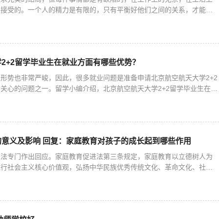
要接受的。一个人的精力是有限的，只有平衡好他们之间的关系，才能够
获，所以你要扮演好自己的角色。那么，下面一起来了解下福建闽北卫生
2+2留学毕业生在就业方面有哪些优势？
形势也非常严峻，因此，很多就业问题是准备申请北京航空航天大学2+2
关心的问题之一。留学小编介绍，北京航空航天大学2+2留学毕业生在就
面的优势：北京航空航天大学2+2留学毕业生在就业方面有
的意义及影响 回复：家庭教育对孩子的成长起到哪些作用
进法专门作出回应。家庭教育促进法第三条规定，家庭教育以立德树人为
践行社会主义核心价值观，弘扬中华民族优秀传统文化、革命文化、社会
进未成年人健康成长。家长要督促孩子按时就寝，确保充足睡眠；适度安