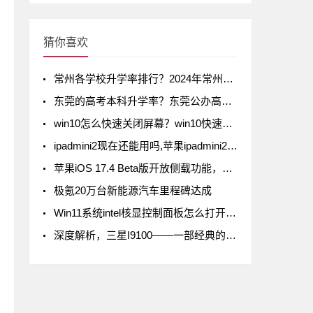
猜你喜欢
常州各学校升学率排行？2024年常州初中升学率排名
东莞的高考本科升学率？东莞公办高中录取率有多少
win10怎么快速关闭屏幕？win10快速关闭屏幕方法
ipadmini2现在还能用吗,苹果ipadmini2现在还能用吗
苹果iOS 17.4 Beta版开放侧载功能，但iPad不在列
极氪20万台新能源汽车里程碑达成
Win11系统intel核显控制面板怎么打开-打开intel核显控制面板的方法
深度解析，三星I9100——一部经典的智能手机传奇