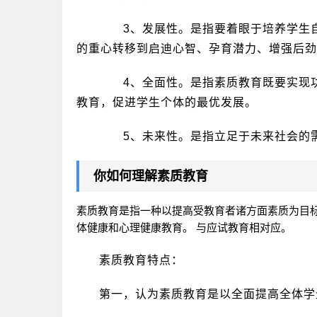
3、发展性。是指要着眼于培养学生自
的重心转移到启迪心智、孕育潜力、增强后劲
4、全面性。是指素质教育既要实现功
教育，促进学生个体的最优发展。
5、未来性。是指立足于未来社会的需
你如何理解素质教育
素质教育是指一种以提高受教育者诸方面素质为目
体
健康
和心理
健康
教育。 与应试教育相对应。
素质教育特点：
第一，认为素质教育是以全面提高全