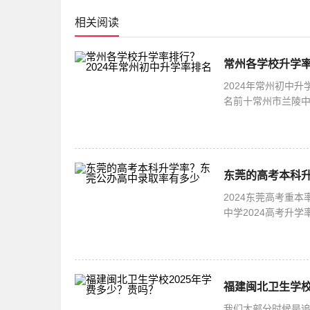
相关阅读
常州各学校升学率
2024年常州初中
名前十常州市兰陵中
95%以上2.常州外
东莞的高考本科
2024东莞高考重
中学2024高考升
86％。！今年重本率
福建闽北卫生学校
我们大部分时候是