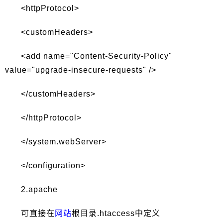
<httpProtocol>
<customHeaders>
<add name="Content-Security-Policy"
value="upgrade-insecure-requests" />
</customHeaders>
</httpProtocol>
</system.webServer>
</configuration>
2.apache
可直接在
网站
根目录.htaccess中定义